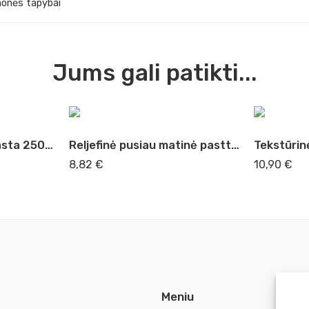
monės tapybai
Jums gali patikti...
Reljefinė sidabrinė pasta 250 ml Lukas 2275
Reljefinė pusiau matinė pastta 125 ml ( 2291 )
8,82
€
10,90
€
Meniu