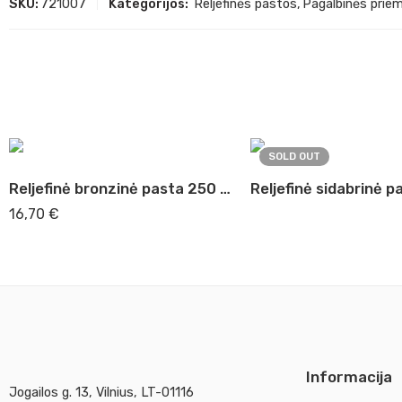
SKU:
721007
Kategorijos:
Reljefinės pastos
,
Pagalbinės prie
SOLD OUT
Reljefinė bronzinė pasta 250 ml Lukas 2276
16,70
€
Informacija
Jogailos g. 13, Vilnius, LT-01116