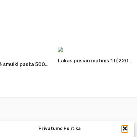
Lakas pusiau matinis 1 l (2204)
Tekstūrinė smulki pasta 500ml Rosa
Privatumo Politika
Pirm. - Penkt.
10:00 - 18:00