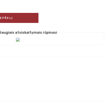
REPŠELĮ
Saugiais atsiskaitymais rūpinasi