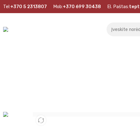
Tel:
+370 5 2313807
Mob:
+370 699 30438
El. Paštas:
tept