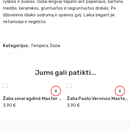
ryškios ir švarios. Dažai lengvai tepami ant popieriaus, kartono,
medžio, keramikos, gruntuotos ir negruntuotos drobės. Po
džiovinimo išlaiko sodrumą ir spalvos gylį. Laikui bėgant jie
netamsėja ir negelsta.
Kategorijos:
Tempera
,
Dažai
Jums gali patikti...
Žalia smaragdinė Master Acrilic, 60ml (34)
Žalia Paolo Veronos Master Acrilic, 60ml (33)
3,90
€
3,90
€