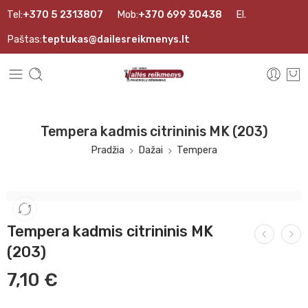
Tel:
+370 5 2313807
Mob:
+370 699 30438
El.
Paštas:
teptukas@dailesreikmenys.lt
Tempera kadmis citrininis MK (203)
Pradžia
Dažai
Tempera
Tempera kadmis citrininis MK
(203)
7,10
€