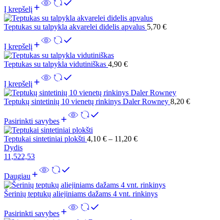
Į krepšelį
Teptukas su talpykla akvarelei didelis apvalus
5,70
€
Į krepšelį
Teptukas su talpykla vidutiniškas
4,90
€
Į krepšelį
Teptukų sintetinių 10 vienetų rinkinys Daler Rowney
8,20
€
Pasirinkti savybes
Teptukai sintetiniai plokšti
4,10
€
–
11,20
€
Dydis
1
1,5
2
2,5
3
Daugiau
Šerinių teptukų aliejiniams dažams 4 vnt. rinkinys
Pasirinkti savybes