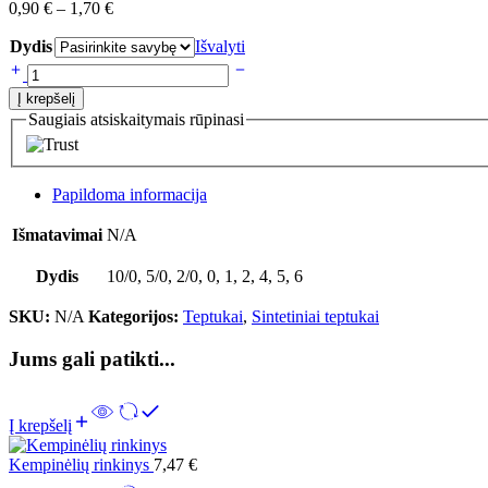
0,90
€
–
1,70
€
Dydis
Išvalyti
Į krepšelį
Saugiais atsiskaitymais rūpinasi
Papildoma informacija
Išmatavimai
N/A
Dydis
10/0, 5/0, 2/0, 0, 1, 2, 4, 5, 6
SKU:
N/A
Kategorijos:
Teptukai
,
Sintetiniai teptukai
Jums gali patikti...
Į krepšelį
Kempinėlių rinkinys
7,47
€