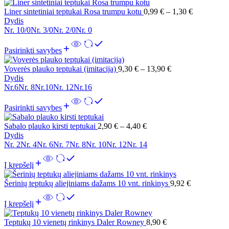
Liner sintetiniai teptukai Rosa trumpu kotu
0,99
€
–
1,30
€
Dydis
Nr. 10/0
Nr. 3/0
Nr. 2/0
Nr. 0
Pasirinkti savybes
Voverės plauko teptukai (imitacija)
9,30
€
–
13,90
€
Dydis
Nr.6
Nr. 8
Nr.10
Nr. 12
Nr.16
Pasirinkti savybes
Sabalo plauko kirsti teptukai
2,90
€
–
4,40
€
Dydis
Nr. 2
Nr. 4
Nr. 6
Nr. 7
Nr. 8
Nr. 10
Nr. 12
Nr. 14
Į krepšelį
Šerinių teptukų aliejiniams dažams 10 vnt. rinkinys
9,92
€
Į krepšelį
Teptukų 10 vienetų rinkinys Daler Rowney
8,90
€