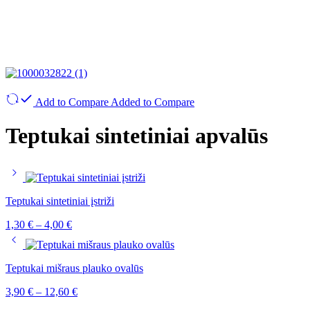
Add to Compare
Added to Compare
Teptukai sintetiniai apvalūs
Teptukai sintetiniai įstriži
1,30
€
–
4,00
€
Teptukai mišraus plauko ovalūs
3,90
€
–
12,60
€