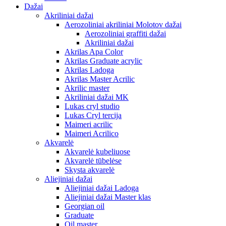
Dažai
Akriliniai dažai
Aerozoliniai akriliniai Molotov dažai
Aerozoliniai graffiti dažai
Akriliniai dažai
Akrilas Apa Color
Akrilas Graduate acrylic
Akrilas Ladoga
Akrilas Master Acrilic
Akrilic master
Akriliniai dažai MK
Lukas cryl studio
Lukas Cryl tercija
Maimeri acrilic
Maimeri Acrilico
Akvarelė
Akvarelė kubeliuose
Akvarelė tūbelėse
Skysta akvarelė
Aliejiniai dažai
Aliejiniai dažai Ladoga
Aliejiniai dažai Master klas
Georgian oil
Graduate
Oil master