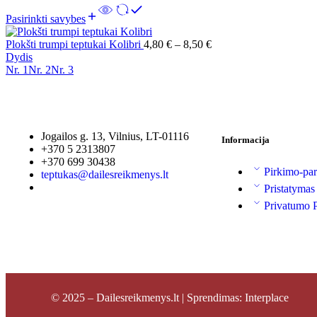
Pasirinkti savybes
Plokšti trumpi teptukai Kolibri
4,80
€
–
8,50
€
Dydis
Nr. 1
Nr. 2
Nr. 3
Jogailos g. 13, Vilnius, LT-01116
Informacija
+370 5 2313807
+370 699 30438
Pirkimo-par
teptukas@dailesreikmenys.lt
Pristatymas
Privatumo P
© 2025 – Dailesreikmenys.lt | Sprendimas: Interplace