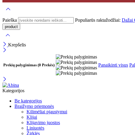
Paieška
Populiarūs raktažodžiai:
Dažai
Krepšelis
Panaikinti visus
Pal
Prekių palyginimas
(0 Prekės)
Kategorijos
Be kategorijos
Braižymo priemonės
Kilimėliai pjaustymui
Klijai
Klijavimo juostos
Liniuotės
Žirklės