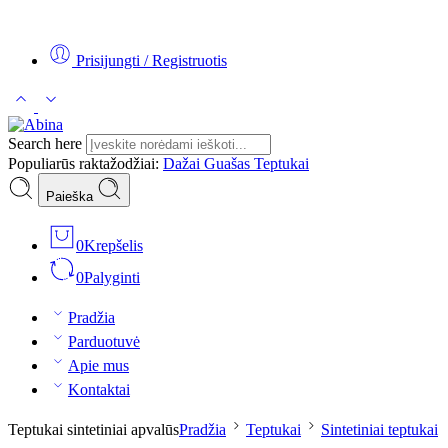
Tel:
+370 5 2313807
Mob:
+370 699 30438
El. Paštas:
teptukas@
Prisijungti / Registruotis
Search here
Populiarūs raktažodžiai:
Dažai
Guašas
Teptukai
Paieška
0
Krepšelis
0
Palyginti
Pradžia
Parduotuvė
Apie mus
Kontaktai
Teptukai sintetiniai apvalūs
Pradžia
Teptukai
Sintetiniai teptukai