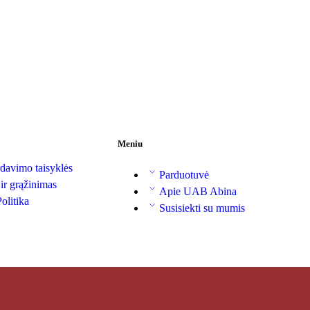
Meniu
davimo taisyklės
Parduotuvė
 ir grąžinimas
Apie UAB Abina
olitika
Susisiekti su mumis