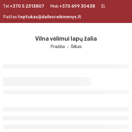
Tel:
+370 5 2313807
Mob:
+370 699 30438
El.
Paštas:
teptukas@dailesreikmenys.lt
Vilna vėlimui lapų žalia
Pradžia
Šilkas