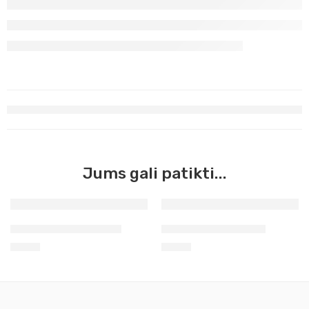
Jums gali patikti...
Vilna vėlimui citrininė
Vilna vėlimui mėlyna
1,30
€
1,30
€