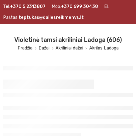
Tel:
+370 5 2313807
Mob:
+370 699 30438
El.
Paštas:
teptukas@dailesreikmenys.lt
Violetinė tamsi akriliniai Ladoga (606)
Pradžia
Dažai
Akriliniai dažai
Akrilas Ladoga