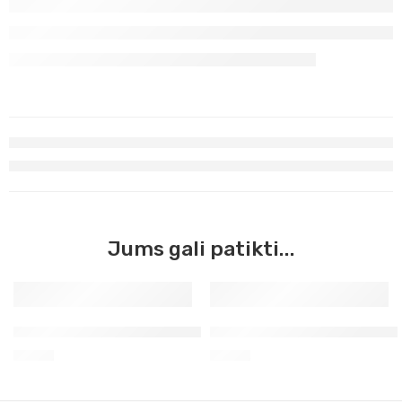
Jums gali patikti...
Geltona ochra šviesi Master Acrilic, 60ml (38)
Raudonas Marsas Master Acri
3,90
€
3,90
€