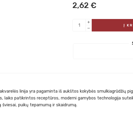
2,62
€
Į K
akvarelės linija yra pagaminta iš aukštos kokybės smulkiagrūdžių p
s, laiko patikrintos receptūros, moderni gamybos technologija sut
 šviesai, puikų tepamumą ir skaidrumą.