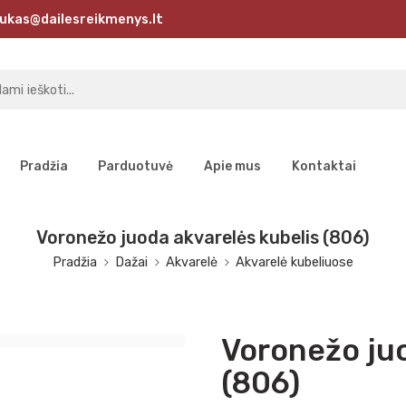
ukas@dailesreikmenys.lt
Pradžia
Parduotuvė
Apie mus
Kontaktai
Voronežo juoda akvarelės kubelis (806)
Pradžia
Dažai
Akvarelė
Akvarelė kubeliuose
Voronežo juo
(806)