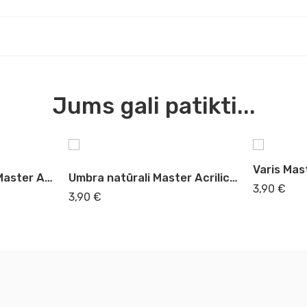
Jums gali patikti...
Varis Mast
Žalia Paolo Veronos Master Acrilic, 60ml (33)
Umbra natūrali Master Acrilic, 60ml (45)
3,90
€
3,90
€