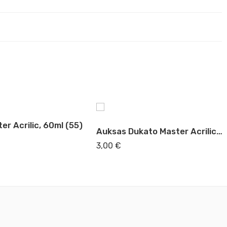
er Acrilic, 60ml (55)
Auksas Dukato Master Acrilic, 60ml (54)
3,00
€