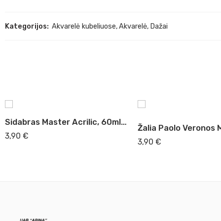
Kategorijos:
Akvarelė kubeliuose
,
Akvarelė
,
Dažai
Sidabras Master Acrilic, 60ml (51)
3,90
€
3,90
€