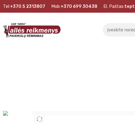
Tel:
+370 5 2313807
Mob:
+370 699 30438
El. Paštas:
tept