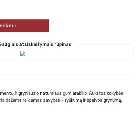
REPŠELĮ
Saugiais atsiskaitymais rūpinasi
igmentų ir gryniausio natūralaus gumiarabiko. Aukštos kokybės
eikia dažams reikiamas savybes – ryškumą ir spalvos grynumą,