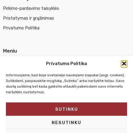
Pirkimo-pardavimo taisyklės
Pristatymas ir grąžinimas
Privatumo Politika
Meniu
Parduotuvė
Privatumo Politika
Apie UAB Abina
Informuojame, kad šioje svetainėje naudojami slapukai (angl. cookies).
Susisiekti su mumis
Sutikdami, paspauskite mygtuką „Sutinku“ arba naršykite toliau. Savo
duotą sutikimą bet kada galėsite atšaukti pakeisdami savo interneto
naršyklės nustatymus.
Pirm. - Penkt.
10:00 - 18:00
SUTINKU
Šeštadienį
10:00 - 14:00
Sekmadienį
NEDIRBAME
NESUTINKU