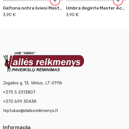
Geltona ochra šviesi Master Acrilic, 60ml (38)
Umbra deginta Master Acrilic, 60ml (46)
3,90
€
3,90
€
Jogailos g. 13, Vilnius, LT-01116
+370 5 2313807
+370 699 30438
teptukas@dailesreikmenys.lt
Informacija