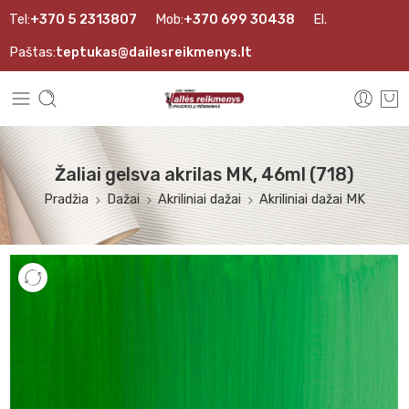
Tel:
+370 5 2313807
Mob:
+370 699 30438
El.
Paštas:
teptukas@dailesreikmenys.lt
Žaliai gelsva akrilas MK, 46ml (718)
Pradžia
Dažai
Akriliniai dažai
Akriliniai dažai MK