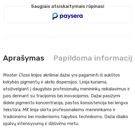
Saugiais atsiskaitymais rūpinasi
Aprašymas
Papildoma informacij
Master Class
linijos akriliniai dažai yra pagaminti iš aukštos
kokybės pigmentų ir akrilo dispersijos. Linija kuriama,
atsižvelgiant į daugybės profesionalių menininkų reikalavimus ir
juos derinant su tracijomis bei inovacijomis. Dažai pasižymi
didele pigmento koncentracija, pastos konsistencija bei lengva
tekstūra.
MK
linija skirta profesionaliems menininkams ir
tradicinėms bei modernioms tapybos technikoms. Dažai išlaiko
spalvų intensyvumą ir džiūvimo metu.