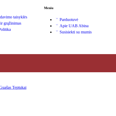
Meniu
davimo taisyklės
Parduotuvė
 ir grąžinimas
Apie UAB Abina
olitika
Susisiekti su mumis
Guašas
Teptukai