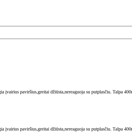
ia įvairius paviršius,greitai džiūsta,nereaguoja su putplasčiu. Talpa 400
ia įvairius paviršius,greitai džiūsta,nereaguoja su putplasčiu. Talpa 400