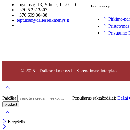
Jogailos g. 13, Vilnius, LT-01116
Informacija
+370 5 2313807
+370 699 30438
Pirkimo-par
teptukas@dailesreikmenys.lt
Pristatymas
Privatumo P
© 2025 – Dailesreikmenys.lt | Sprendimas: Interplace
Paieška
Populiarūs raktažodžiai:
Dažai
Krepšelis