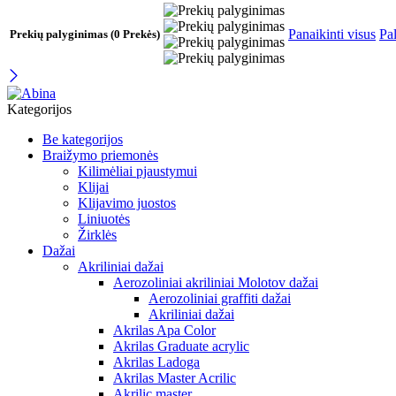
Panaikinti visus
Pal
Prekių palyginimas
(0 Prekės)
Kategorijos
Be kategorijos
Braižymo priemonės
Kilimėliai pjaustymui
Klijai
Klijavimo juostos
Liniuotės
Žirklės
Dažai
Akriliniai dažai
Aerozoliniai akriliniai Molotov dažai
Aerozoliniai graffiti dažai
Akriliniai dažai
Akrilas Apa Color
Akrilas Graduate acrylic
Akrilas Ladoga
Akrilas Master Acrilic
Akrilic master