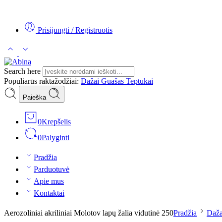
Tel:
+370 5 2313807
Mob:
+370 699 30438
El. Paštas:
teptukas@
Prisijungti / Registruotis
Search here
Populiarūs raktažodžiai:
Dažai
Guašas
Teptukai
Paieška
0
Krepšelis
0
Palyginti
Pradžia
Parduotuvė
Apie mus
Kontaktai
Aerozoliniai akriliniai Molotov lapų žalia vidutinė 250
Pradžia
Daža