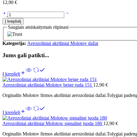
12,90
€
Į krepšelį
Saugiais atsiskaitymais rūpinasi
Kategorija:
Aerozoliniai akriliniai Molotov dažai
Jums gali patikti...
Į krepšelį
Aerozoliniai akriliniai Molotov beige ruda 151
12,90
€
Orginalūs Molotov firmos akriliniai aerozoliniai dažai.Tolygiai padeng
Į krepšelį
Aerozoliniai akriliniai Molotow signalinė juoda 180
12,90
€
Orginalūs Molotov firmos akriliniai aerozoliniai dažai.Tolygiai padeng