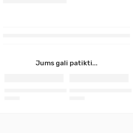
Jums gali patikti...
Aerozoliniai akriliniai Molotow gervuogių 203
Aerozoliniai Molotov chrom
12,90
€
12,90
€