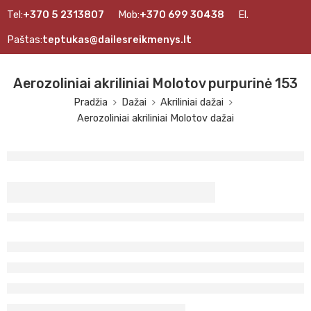
Tel:
+370 5 2313807
Mob:
+370 699 30438
El.
Paštas:
teptukas@dailesreikmenys.lt
Aerozoliniai akriliniai Molotov purpurinė 153
Pradžia
Dažai
Akriliniai dažai
Aerozoliniai akriliniai Molotov dažai