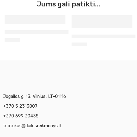
Jums gali patikti...
Aerozoliniai akriliniai Molotov levandų 200
Aerozoliniai akriliniai Molot
12,90
€
12,90
€
Jogailos g. 13, Vilnius, LT-01116
+370 5 2313807
+370 699 30438
teptukas@dailesreikmenys.lt