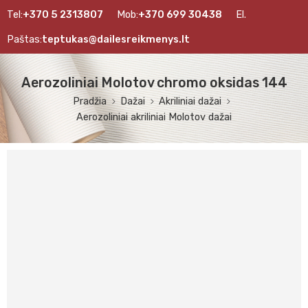
Tel:
+370 5 2313807
Mob:
+370 699 30438
El.
Paštas:
teptukas@dailesreikmenys.lt
Aerozoliniai Molotov chromo oksidas 144
Pradžia
Dažai
Akriliniai dažai
Aerozoliniai akriliniai Molotov dažai