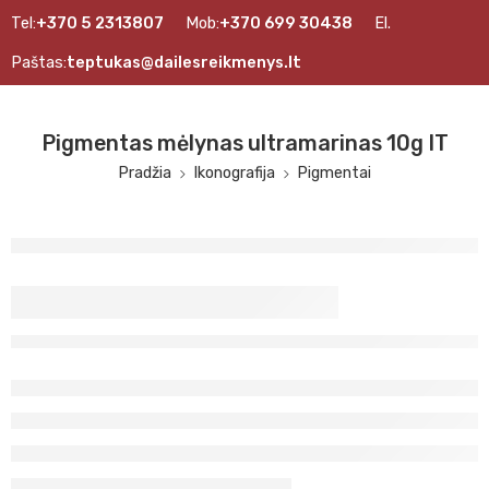
Tel:
+370 5 2313807
Mob:
+370 699 30438
El.
Paštas:
teptukas@dailesreikmenys.lt
Pigmentas mėlynas ultramarinas 10g IT
Pradžia
Ikonografija
Pigmentai