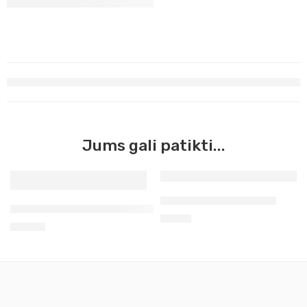
Jums gali patikti...
Medinis suolelis rankai
Triušio kailio klijai granulėmis
8,90
€
15,90
€