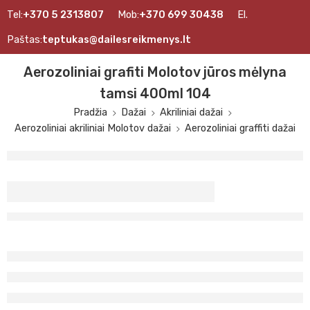
Tel:
+370 5 2313807
Mob:
+370 699 30438
El.
Paštas:
teptukas@dailesreikmenys.lt
Aerozoliniai grafiti Molotov jūros mėlyna
tamsi 400ml 104
Pradžia
Dažai
Akriliniai dažai
Aerozoliniai akriliniai Molotov dažai
Aerozoliniai graffiti dažai