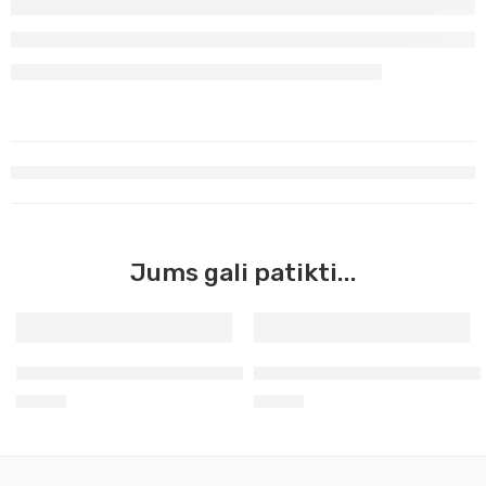
Jums gali patikti...
Aerozoliniai grafiti Molotov riešutų 400ml 183
Aerozoliniai grafiti Molotov
8,50
€
8,50
€