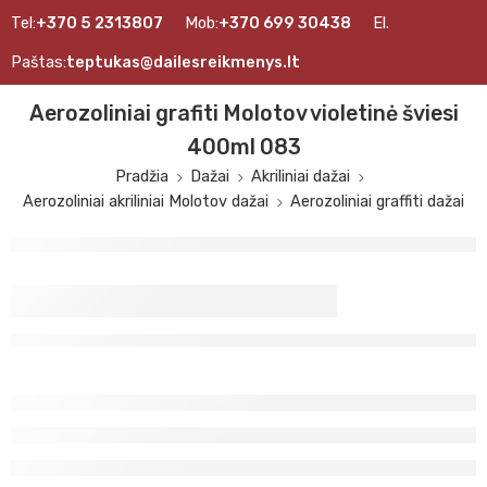
Tel:
+370 5 2313807
Mob:
+370 699 30438
El.
Paštas:
teptukas@dailesreikmenys.lt
Aerozoliniai grafiti Molotov violetinė šviesi
400ml 083
Pradžia
Dažai
Akriliniai dažai
Aerozoliniai akriliniai Molotov dažai
Aerozoliniai graffiti dažai