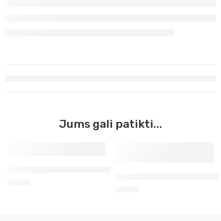
Jums gali patikti...
Aerozoliniai grafiti Molotov sulčių žalia 400ml 066
Aerozoliniai grafiti Molotov
8,50
€
8,50
€