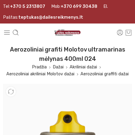
Tel:
+370 5 2313807
Mob:
+370 699 30438
El.
Paštas:
teptukas@dailesreikmenys.lt
Aerozoliniai grafiti Molotov ultramarinas
mėlynas 400ml 024
Pradžia
Dažai
Akriliniai dažai
Aerozoliniai akriliniai Molotov dažai
Aerozoliniai graffiti dažai