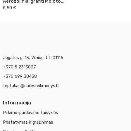
Aerozoliniai grafiti Molotov ledo mėlyna tamsi 400ml 019
8,50
€
Jogailos g. 13, Vilnius, LT-01116
+370 5 2313807
+370 699 30438
teptukas@dailesreikmenys.lt
Informacija
Pirkimo-pardavimo taisyklės
Pristatymas ir grąžinimas