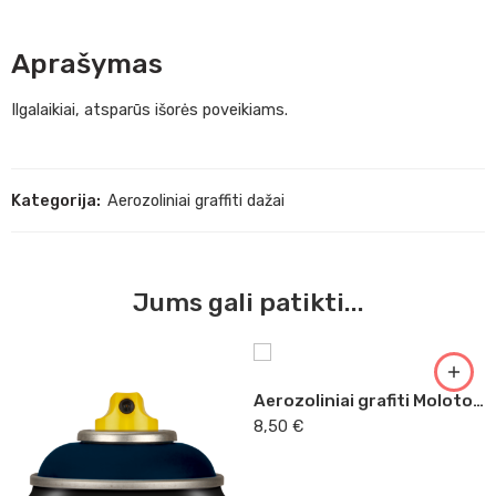
Aprašymas
Ilgalaikiai, atsparūs išorės poveikiams.
Kategorija:
Aerozoliniai graffiti dažai
Jums gali patikti...
Aerozoliniai grafiti Molotov lagūnos mėlyna 400ml 074
8,50
€