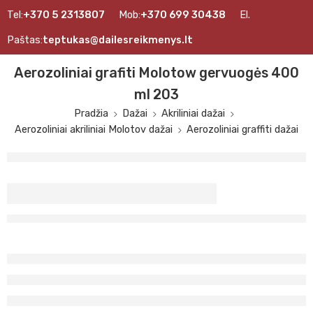
Tel:
+370 5 2313807
Mob:
+370 699 30438
El.
Paštas:
teptukas@dailesreikmenys.lt
Aerozoliniai grafiti Molotow gervuogės 400
ml 203
Pradžia
Dažai
Akriliniai dažai
Aerozoliniai akriliniai Molotov dažai
Aerozoliniai graffiti dažai