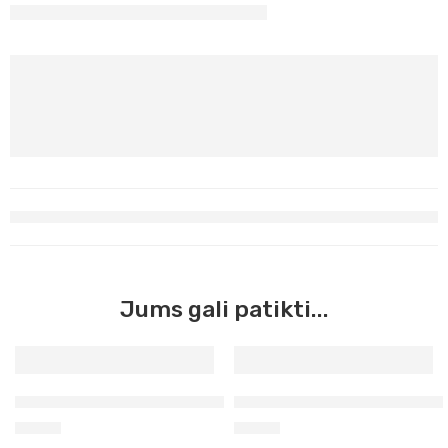
Jums gali patikti...
Aerozoliniai grafiti Molotov šviesiai mėlyna 400ml 031
Aerozoliniai grafiti Moloto
8,50
€
8,50
€