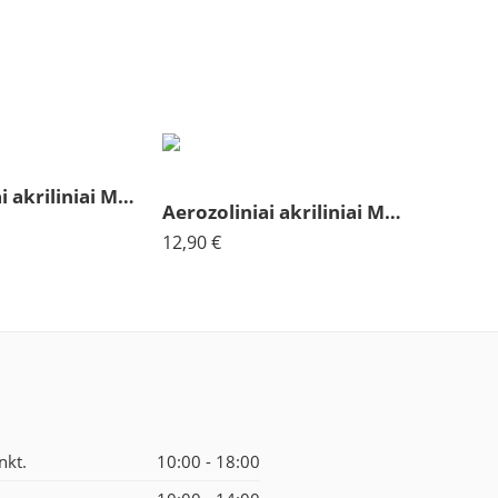
Aerozoliniai akriliniai Molotov dramblio kaulo 167
Aerozoliniai akriliniai Molotov dangaus mėlyna 212
12,90
€
nkt.
10:00 - 18:00