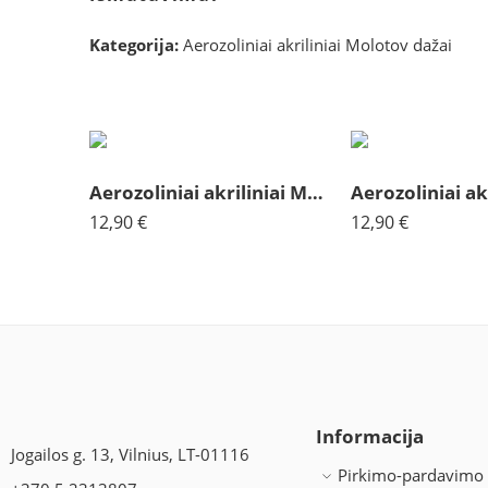
Kategorija:
Aerozoliniai akriliniai Molotov dažai
Aerozoliniai akriliniai Molotov oranžinė šviesi 184
12,90
€
12,90
€
Informacija
Jogailos g. 13, Vilnius, LT-01116
Pirkimo-pardavimo 