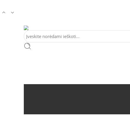
Tel:
+370 5 2313807
Mob:
+370 699 30438
El. Pa