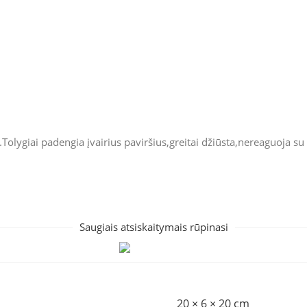
.Tolygiai padengia įvairius paviršius,greitai džiūsta,nereaguoja s
Saugiais atsiskaitymais rūpinasi
20 × 6 × 20 cm