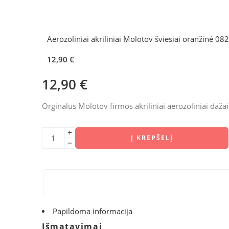
Aerozoliniai akriliniai Molotov šviesiai oranžinė 082
12,90
€
12,90
€
Orginalūs Molotov firmos akriliniai aerozoliniai dažai
Į KREPŠELĮ
Papildoma informacija
Išmatavimai