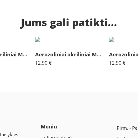
Jums gali patikti...
Aerozoliniai akriliniai Molotow signalinė juoda 180
Aerozoliniai akriliniai Molotov alyvų 201
12,90
€
12,90
€
Meniu
Pirm. - Pe
taisyklės
Parduotuvė