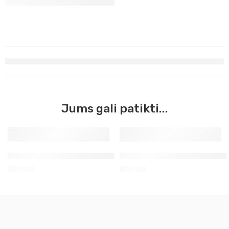
Jums gali patikti...
Aerozoliniai akriliniai Molotov kūno šviesi 168
Aerozoliniai akriliniai Molot
12,90
€
12,90
€