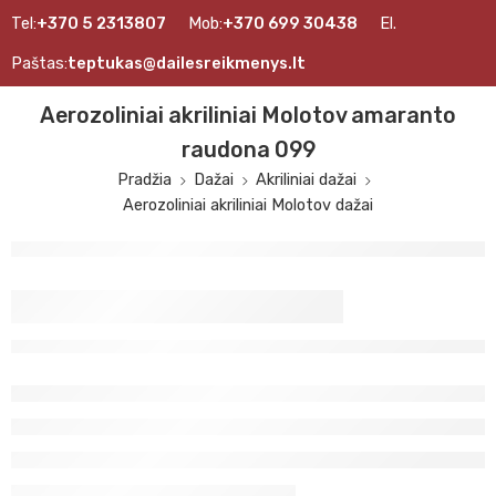
Tel:
+370 5 2313807
Mob:
+370 699 30438
El.
Paštas:
teptukas@dailesreikmenys.lt
Aerozoliniai akriliniai Molotov amaranto
raudona 099
Pradžia
Dažai
Akriliniai dažai
Aerozoliniai akriliniai Molotov dažai