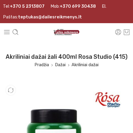
Tel:
+370 5 2313807
Mob:
+370 699 30438
El.
Paštas:
teptukas@dailesreikmenys.lt
Akriliniai dažai žali 400ml Rosa Studio (415)
Pradžia
Dažai
Akriliniai dažai