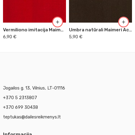
Vermiliono imitacija Maimeri Acrilico, 200 ml (280)
Umbra natūrali Maimeri Acrilico, 200 ml (493)
6,90
€
5,90
€
Jogailos g. 13, Vilnius, LT-01116
+370 5 2313807
+370 699 30438
teptukas@dailesreikmenys.lt
Informacija