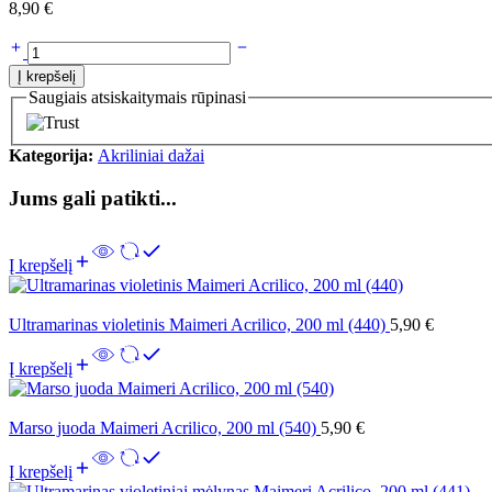
8,90
€
Į krepšelį
Saugiais atsiskaitymais rūpinasi
Kategorija:
Akriliniai dažai
Jums gali patikti...
Į krepšelį
Ultramarinas violetinis Maimeri Acrilico, 200 ml (440)
5,90
€
Į krepšelį
Marso juoda Maimeri Acrilico, 200 ml (540)
5,90
€
Į krepšelį