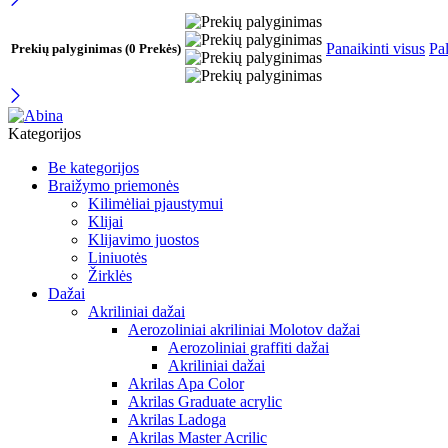
Panaikinti visus
Pal
Prekių palyginimas
(0 Prekės)
Kategorijos
Be kategorijos
Braižymo priemonės
Kilimėliai pjaustymui
Klijai
Klijavimo juostos
Liniuotės
Žirklės
Dažai
Akriliniai dažai
Aerozoliniai akriliniai Molotov dažai
Aerozoliniai graffiti dažai
Akriliniai dažai
Akrilas Apa Color
Akrilas Graduate acrylic
Akrilas Ladoga
Akrilas Master Acrilic