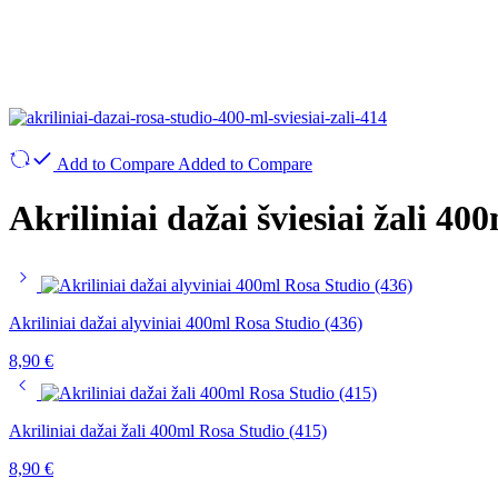
Add to Compare
Added to Compare
Akriliniai dažai šviesiai žali 40
Akriliniai dažai alyviniai 400ml Rosa Studio (436)
8,90
€
Akriliniai dažai žali 400ml Rosa Studio (415)
8,90
€