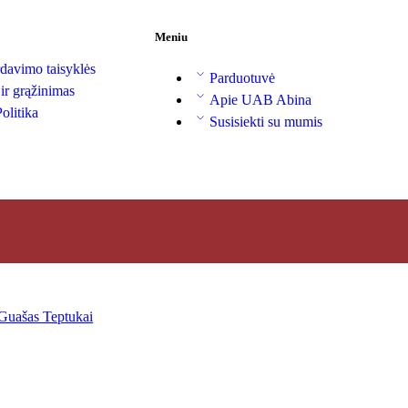
Meniu
davimo taisyklės
Parduotuvė
 ir grąžinimas
Apie UAB Abina
olitika
Susisiekti su mumis
Guašas
Teptukai