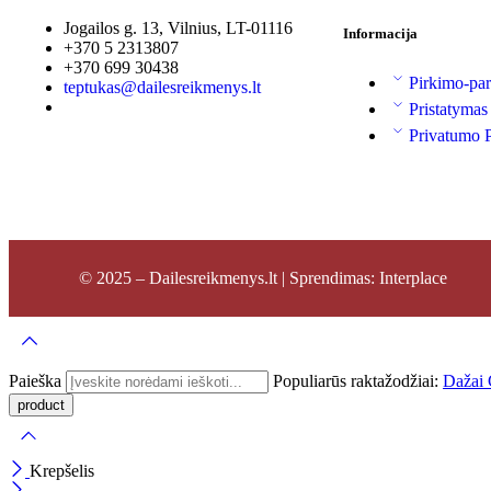
Jogailos g. 13, Vilnius, LT-01116
Informacija
+370 5 2313807
+370 699 30438
Pirkimo-par
teptukas@dailesreikmenys.lt
Pristatymas
Privatumo P
© 2025 – Dailesreikmenys.lt | Sprendimas: Interplace
Paieška
Populiarūs raktažodžiai:
Dažai
Krepšelis