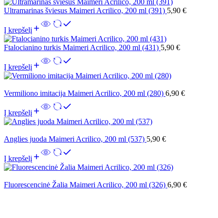
Ultramarinas šviesus Maimeri Acrilico, 200 ml (391)
5,90
€
Į krepšelį
Ftalocianino turkis Maimeri Acrilico, 200 ml (431)
5,90
€
Į krepšelį
Vermiliono imitacija Maimeri Acrilico, 200 ml (280)
6,90
€
Į krepšelį
Anglies juoda Maimeri Acrilico, 200 ml (537)
5,90
€
Į krepšelį
Fluorescencinė Žalia Maimeri Acrilico, 200 ml (326)
6,90
€