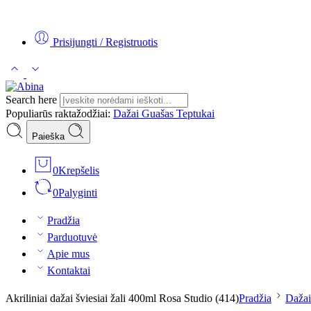
Tel:
+370 5 2313807
Mob:
+370 699 30438
El. Paštas:
teptukas@
Prisijungti / Registruotis
Search here
Populiarūs raktažodžiai:
Dažai
Guašas
Teptukai
Paieška
0
Krepšelis
0
Palyginti
Pradžia
Parduotuvė
Apie mus
Kontaktai
Akriliniai dažai šviesiai žali 400ml Rosa Studio (414)
Pradžia
Dažai