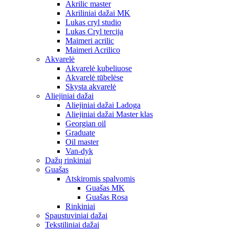
Akrilic master
Akriliniai dažai MK
Lukas cryl studio
Lukas Cryl tercija
Maimeri acrilic
Maimeri Acrilico
Akvarelė
Akvarelė kubeliuose
Akvarelė tūbelėse
Skysta akvarelė
Aliejiniai dažai
Aliejiniai dažai Ladoga
Aliejiniai dažai Master klas
Georgian oil
Graduate
Oil master
Van-dyk
Dažų rinkiniai
Guašas
Atskiromis spalvomis
Guašas MK
Guašas Rosa
Rinkiniai
Spaustuviniai dažai
Tekstiliniai dažai