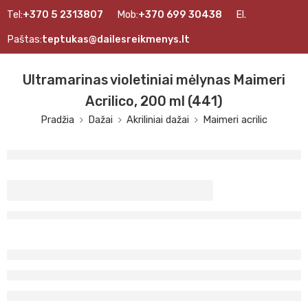
Tel:
+370 5 2313807
Mob:
+370 699 30438
El.
Paštas:
teptukas@dailesreikmenys.lt
Ultramarinas violetiniai mėlynas Maimeri
Acrilico, 200 ml (441)
Pradžia
Dažai
Akriliniai dažai
Maimeri acrilic