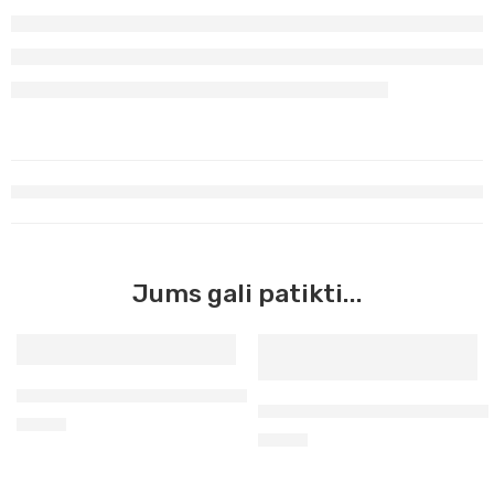
Jums gali patikti...
Peino pilka Maimeri Acrilico, 200 ml (514)
Fluorescencinė Žalia Maimeri
6,90
€
6,90
€