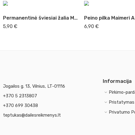
Permanentinė šviesiai žalia Maimeri Acrilico, 200 ml (339)
5,90
€
6,90
€
Informacija
Jogailos g. 13, Vilnius, LT-01116
Pirkimo-pard
+370 5 2313807
Pristatymas 
+370 699 30438
Privatumo Po
teptukas@dailesreikmenys.lt