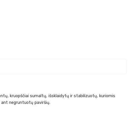
tų, kruopščiai sumaltų, išsklaidytų ir stabilizuotų, kuriomis
et ant negruntuotų paviršių.