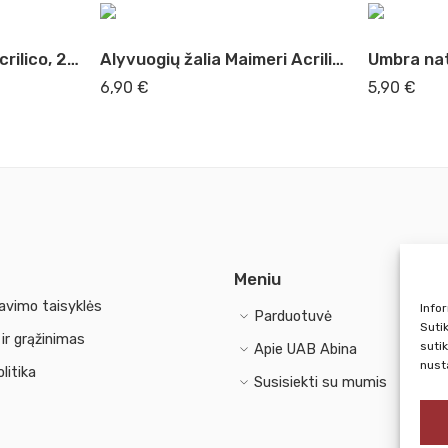
Peino pilka Maimeri Acrilico, 200 ml (514)
Alyvuogių žalia Maimeri Acrilico, 200 ml (331)
6,90
€
5,90
€
Meniu
avimo taisyklės
Info
Parduotuvė
Suti
ir grąžinimas
suti
Apie UAB Abina
nust
litika
Susisiekti su mumis