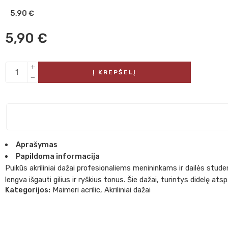
5,90
€
5,90
€
Į KREPŠELĮ
Aprašymas
Papildoma informacija
Puikūs akriliniai dažai profesionaliems menininkams ir dailės stud
lengva išgauti gilius ir ryškius tonus. Šie dažai, turintys didelę at
Kategorijos:
Maimeri acrilic
,
Akriliniai dažai