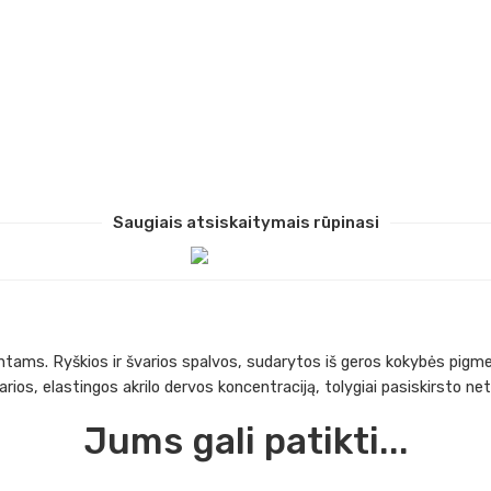
Saugiais atsiskaitymais rūpinasi
entams. Ryškios ir švarios spalvos, sudarytos iš geros kokybės pigmen
sparios, elastingos akrilo dervos koncentraciją, tolygiai pasiskirsto n
Jums gali patikti...