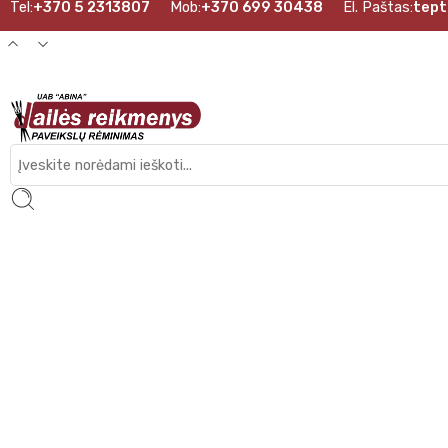
Tel:
+370 5 2313807
Mob:
+370 699 30438
El. Paštas:
tept