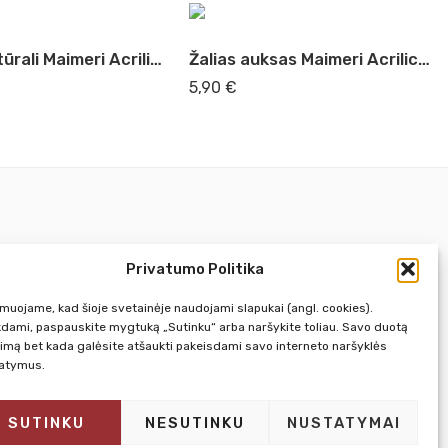
Umbra natūrali Maimeri Acrilico, 200 ml (493)
Žalias auksas Maimeri Acrilico, 200 ml (333)
5,90
€
Privatumo Politika
Pirm. - Penkt.
10:00 - 18:00
rmuojame, kad šioje svetainėje naudojami slapukai (angl. cookies).
Šeštadienį
10:00 - 14:00
kdami, paspauskite mygtuką „Sutinku“ arba naršykite toliau. Savo duotą
kimą bet kada galėsite atšaukti pakeisdami savo interneto naršyklės
Sekmadienį
NEDIRBAME
atymus.
SUTINKU
NESUTINKU
NUSTATYMAI