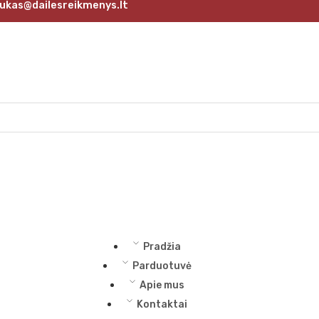
ukas@dailesreikmenys.lt
Pradžia
Parduotuvė
Apie mus
Kontaktai