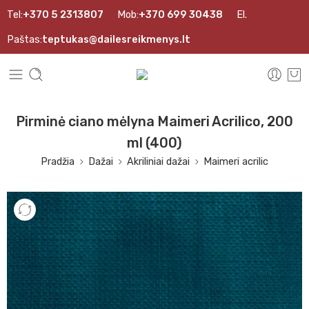
Tel:
+370 5 2313807
Mob:
+370 699 30438
El.
Paštas:
teptukas@dailesreikmenys.lt
Pirminė ciano mėlyna Maimeri Acrilico, 200
ml (400)
Pradžia
Dažai
Akriliniai dažai
Maimeri acrilic