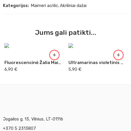
Kategorijos:
Maimeri acrilic
,
Akriliniai dažai
Jums gali patikti...
Fluorescencinė Žalia Maimeri Acrilico, 200 ml (326)
Ultramarinas violetinis Maimeri Acrilico, 200 ml (440)
6,90
€
5,90
€
Jogailos g. 13, Vilnius, LT-01116
+370 5 2313807