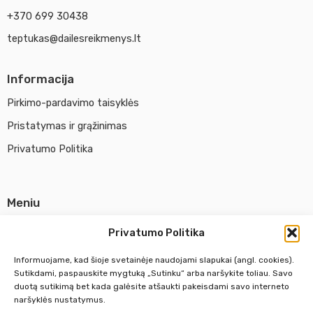
+370 699 30438
teptukas@dailesreikmenys.lt
Informacija
Pirkimo-pardavimo taisyklės
Pristatymas ir grąžinimas
Privatumo Politika
Meniu
Parduotuvė
Privatumo Politika
Apie UAB Abina
Informuojame, kad šioje svetainėje naudojami slapukai (angl. cookies).
Susisiekti su mumis
Sutikdami, paspauskite mygtuką „Sutinku“ arba naršykite toliau. Savo
duotą sutikimą bet kada galėsite atšaukti pakeisdami savo interneto
naršyklės nustatymus.