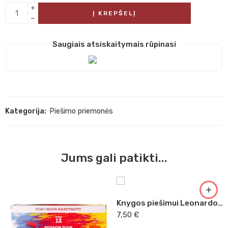
Į KREPŠELĮ
Saugiais atsiskaitymais rūpinasi
Kategorija:
Piešimo priemonės
1
2
Jums gali patikti...
3
4
5
Knygos piešimui Leonardo kolekcija
6
7,50
€
7