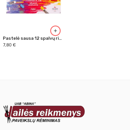
8
9
10
11
Pastelė sausa 12 spalvų rinkinys Toison D’or2
12
7,80
€
13
14
15
16
17
18
19
20
21
22