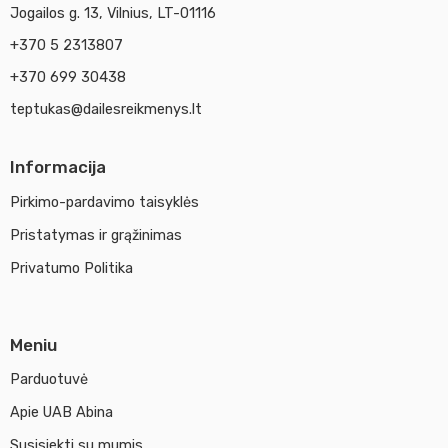
Jogailos g. 13, Vilnius, LT-01116
23
+370 5 2313807
24
25
+370 699 30438
26
teptukas@dailesreikmenys.lt
27
28
Informacija
29
Pirkimo-pardavimo taisyklės
30
Pristatymas ir grąžinimas
31
Privatumo Politika
32
33
Meniu
34
35
Parduotuvė
36
Apie UAB Abina
37
Susisiekti su mumis