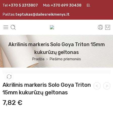
Tel:
+370 5 2313807
Mob:
+370 699 30438
El.
Paštas:
teptukas@dailesreikmenys.lt
Akrilinis markeris Solo Goya Triton 15mm
kukurūzų geltonas
Pradžia
Piešimo priemonės
Akrilinis markeris Solo Goya Triton
15mm kukurūzų geltonas
7,82
€