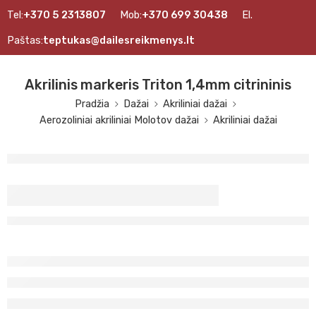
Tel:
+370 5 2313807
Mob:
+370 699 30438
El.
Paštas:
teptukas@dailesreikmenys.lt
Akrilinis markeris Triton 1,4mm citrininis
Pradžia
Dažai
Akriliniai dažai
Aerozoliniai akriliniai Molotov dažai
Akriliniai dažai