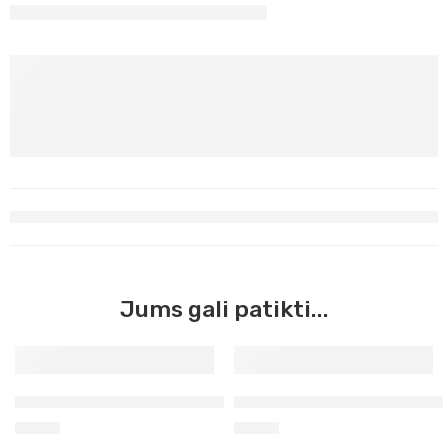
Jums gali patikti...
Akriliniai dažai tamsiai pilki 200ml Rosa studio (445)
Akriliniai dažai juodi 200ml 
4,90
€
4,90
€