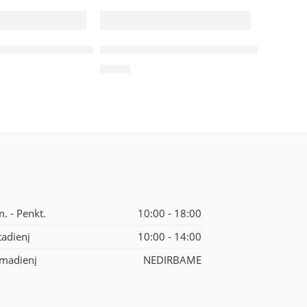
120ml
ažai tamsiai pilki 200ml Rosa studio (445)
Dramblio kaulo Graduate Acrylic, (024)
9,80
€
500 ml
m. - Penkt.
10:00 - 18:00
tadienį
10:00 - 14:00
madienį
NEDIRBAME