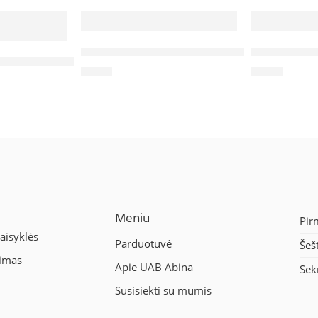
Akrilinis markeris Triton 1,4mm citrininis
Akriliniai d
 umbra deginta 200ml Rosa Studio (426)
4,70
€
4,90
€
Meniu
Pir
aisyklės
Parduotuvė
Šeš
nimas
Apie UAB Abina
Sek
Susisiekti su mumis