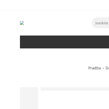
Tel:
+370 5 2313807
Mob:
+370 699 30438
El. Pa
Pradžia
D