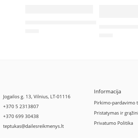
Akriliniai dažai juodi 200ml Rosa studio ( 403 )
Akriliniai dažai
4,90
€
8,90
€
Informacija
Jogailos g. 13, Vilnius, LT-01116
Pirkimo-pardavimo t
+370 5 2313807
Pristatymas ir grąži
+370 699 30438
Privatumo Politika
teptukas@dailesreikmenys.lt