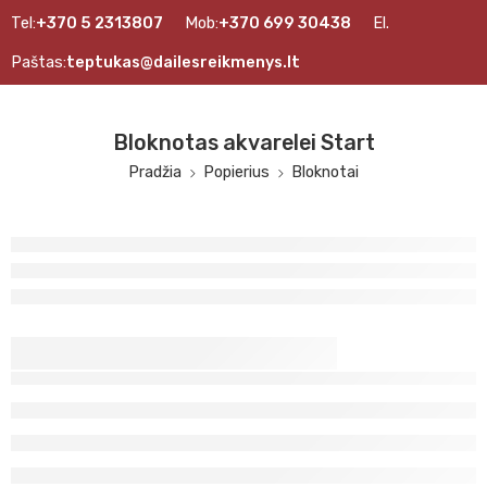
Tel:
+370 5 2313807
Mob:
+370 699 30438
El.
Paštas:
teptukas@dailesreikmenys.lt
Bloknotas akvarelei Start
Pradžia
Popierius
Bloknotai