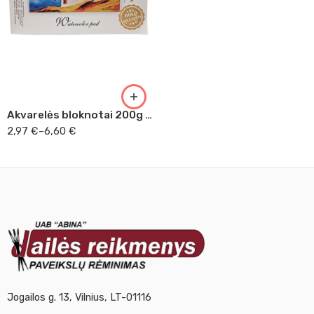
A4
A3
Akvarelės bloknotai 200g SM-LT
2,97
€
–
6,60
€
Jogailos g. 13, Vilnius, LT-01116