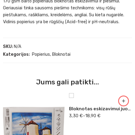
170 gsm balto popieriaus bloknotas eskizavimui ir piešimui.
Geriausiai tinka sausoms piešimo technikoms: visų rūšių
pieštukams, rašikliams, kreidelėms, angliai. Su kieta nugarėle.
Vidinis popierius yra be rūgščių (Acid-free) ir pH-neutralus.
SKU:
N/A
Kategorijos:
Popierius
,
Bloknotai
Jums gali patikti...
9 x 9
A3
Bloknotas eskizavimui juodu popieriumi
3,30
€
–
18,90
€