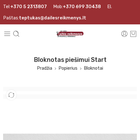
Tel:
+370 5 2313807
Mob:
+370 699 30438
El.
Paštas:
teptukas@dailesreikmenys.lt
Bloknotas piešimui Start
Pradžia
Popierius
Bloknotai