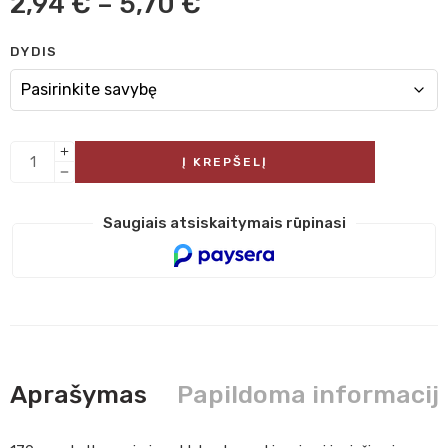
2,94
€
–
5,70
€
DYDIS
Į KREPŠELĮ
Saugiais atsiskaitymais rūpinasi
Aprašymas
Papildoma informacij