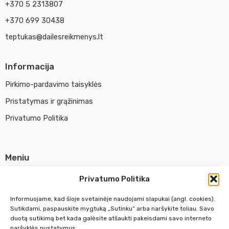
+370 5 2313807
+370 699 30438
teptukas@dailesreikmenys.lt
Informacija
Pirkimo-pardavimo taisyklės
Pristatymas ir grąžinimas
Privatumo Politika
Meniu
Parduotuvė
Privatumo Politika
Apie UAB Abina
Informuojame, kad šioje svetainėje naudojami slapukai (angl. cookies).
Susisiekti su mumis
Sutikdami, paspauskite mygtuką „Sutinku“ arba naršykite toliau. Savo
duotą sutikimą bet kada galėsite atšaukti pakeisdami savo interneto
naršyklės nustatymus.