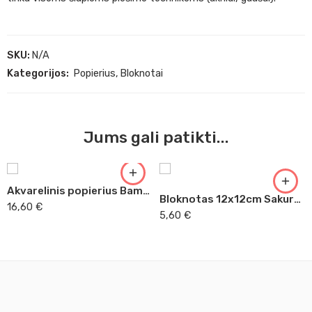
SKU:
N/A
Kategorijos:
Popierius
,
Bloknotai
Jums gali patikti...
Akvarelinis popierius Bamboo
Bloknotas 12x12cm Sakura piešimui juodas popierius
16,60
€
5,60
€