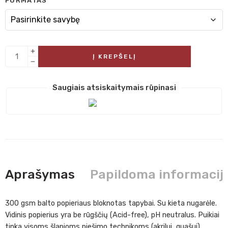
FORMATAS
Į KREPŠELĮ
Saugiais atsiskaitymais rūpinasi
Aprašymas
Papildoma informacij
300 gsm balto popieriaus bloknotas tapybai. Su kieta nugarėle.
Vidinis popierius yra be rūgščių (Acid-free), pH neutralus. Puikiai
tinka visoms šlapioms piešimo technikoms (akrilui, guašui).