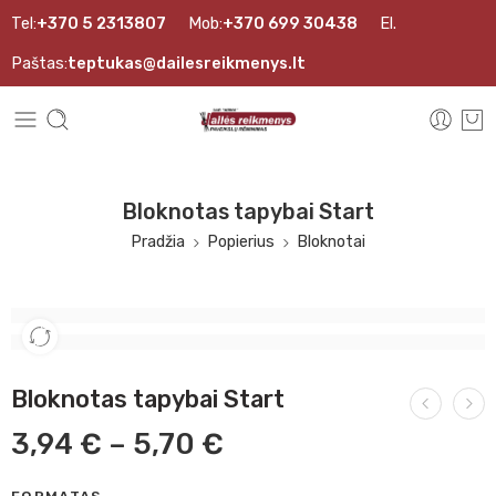
Tel:
+370 5 2313807
Mob:
+370 699 30438
El.
Paštas:
teptukas@dailesreikmenys.lt
Bloknotas tapybai Start
Pradžia
Popierius
Bloknotai
Bloknotas tapybai Start
3,94
€
–
5,70
€