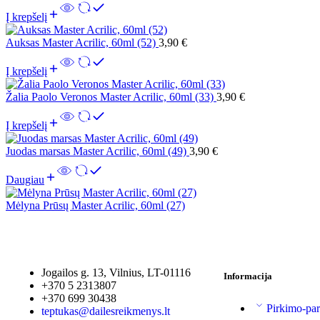
Į krepšelį
Auksas Master Acrilic, 60ml (52)
3,90
€
Į krepšelį
Žalia Paolo Veronos Master Acrilic, 60ml (33)
3,90
€
Į krepšelį
Juodas marsas Master Acrilic, 60ml (49)
3,90
€
Daugiau
Mėlyna Prūsų Master Acrilic, 60ml (27)
Jogailos g. 13, Vilnius, LT-01116
Informacija
+370 5 2313807
+370 699 30438
Pirkimo-par
teptukas@dailesreikmenys.lt