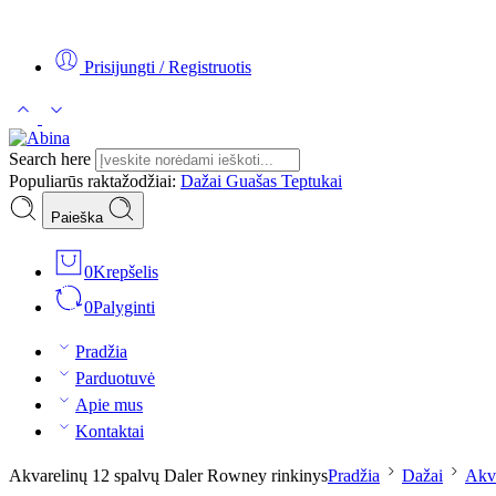
Tel:
+370 5 2313807
Mob:
+370 699 30438
El. Paštas:
teptukas@
Prisijungti / Registruotis
Search here
Populiarūs raktažodžiai:
Dažai
Guašas
Teptukai
Paieška
0
Krepšelis
0
Palyginti
Pradžia
Parduotuvė
Apie mus
Kontaktai
Akvarelinų 12 spalvų Daler Rowney rinkinys
Pradžia
Dažai
Akv