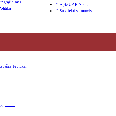
 ir grąžinimas
Apie UAB Abina
olitika
Susisiekti su mumis
Guašas
Teptukai
yginkite!