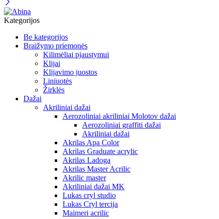
Kategorijos
Be kategorijos
Braižymo priemonės
Kilimėliai pjaustymui
Klijai
Klijavimo juostos
Liniuotės
Žirklės
Dažai
Akriliniai dažai
Aerozoliniai akriliniai Molotov dažai
Aerozoliniai graffiti dažai
Akriliniai dažai
Akrilas Apa Color
Akrilas Graduate acrylic
Akrilas Ladoga
Akrilas Master Acrilic
Akrilic master
Akriliniai dažai MK
Lukas cryl studio
Lukas Cryl tercija
Maimeri acrilic