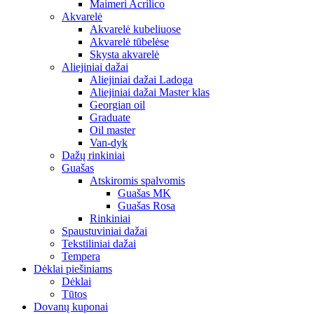
Maimeri Acrilico
Akvarelė
Akvarelė kubeliuose
Akvarelė tūbelėse
Skysta akvarelė
Aliejiniai dažai
Aliejiniai dažai Ladoga
Aliejiniai dažai Master klas
Georgian oil
Graduate
Oil master
Van-dyk
Dažų rinkiniai
Guašas
Atskiromis spalvomis
Guašas MK
Guašas Rosa
Rinkiniai
Spaustuviniai dažai
Tekstiliniai dažai
Tempera
Dėklai piešiniams
Dėklai
Tūtos
Dovanų kuponai