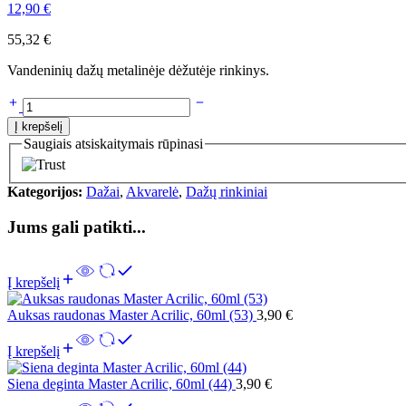
12,90
€
55,32
€
Vandeninių dažų metalinėje dėžutėje rinkinys.
Į krepšelį
Saugiais atsiskaitymais rūpinasi
Kategorijos:
Dažai
,
Akvarelė
,
Dažų rinkiniai
Jums gali patikti...
Į krepšelį
Auksas raudonas Master Acrilic, 60ml (53)
3,90
€
Į krepšelį
Siena deginta Master Acrilic, 60ml (44)
3,90
€