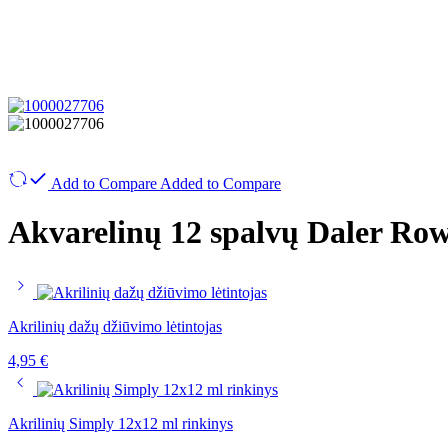
Add to Compare
Added to Compare
Akvarelinų 12 spalvų Daler Row
Akrilinių dažų džiūvimo lėtintojas
4,95
€
Akrilinių Simply 12x12 ml rinkinys