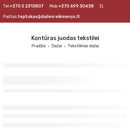
Tel:
+370 5 2313807
Mob:
+370 699 30438
El.
Paštas:
teptukas@dailesreikmenys.lt
Kontūras juodas tekstilei
Pradžia
Dažai
Tekstiliniai dažai