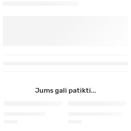
Jums gali patikti...
Tekstiliniai geltoni
Kontūras žalias tekstilei
2,90
€
2,60
€