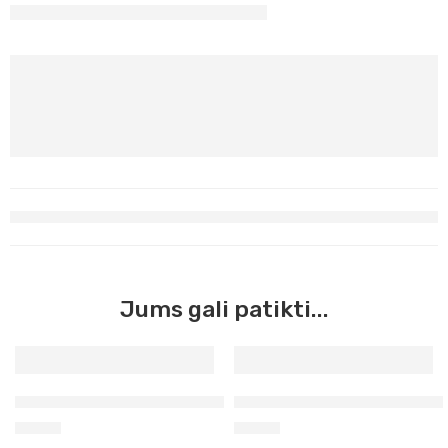
Jums gali patikti...
Spalvotos kreidos 12 vienetų Kooh-I-Noor
Aliejinė patėlė tamsiai pilk
2,20
€
0,58
€