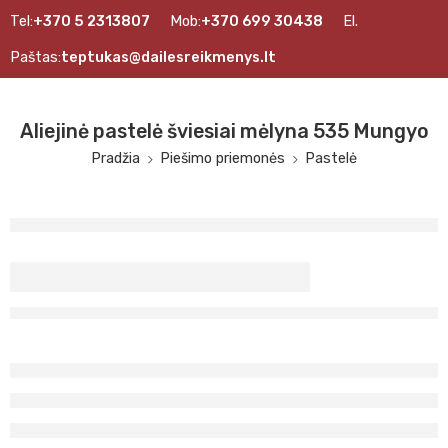
Tel:
+370 5 2313807
Mob:
+370 699 30438
El.
Paštas:
teptukas@dailesreikmenys.lt
Aliejinė pastelė šviesiai mėlyna 535 Mungyo
Pradžia
Piešimo priemonės
Pastelė