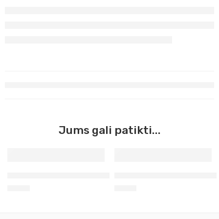
Jums gali patikti...
Geltona šviesi Neapolio Master Acrilic, 60ml (02)
Sidabras Master Acrilic, 60m
4,60
€
3,90
€