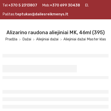
Tel:
+370 5 2313807
Mob:
+370 699 30438
El.
Paštas:
teptukas@dailesreikmenys.lt
Alizarino raudona aliejiniai MK, 46ml (395)
Pradžia
Dažai
Aliejiniai dažai
Aliejiniai dažai Master klas