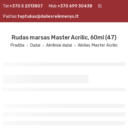
Tel:
+370 5 2313807
Mob:
+370 699 30438
El.
Paštas:
teptukas@dailesreikmenys.lt
Rudas marsas Master Acrilic, 60ml (47)
Pradžia
Dažai
Akriliniai dažai
Akrilas Master Acrilic