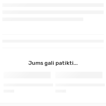
Jums gali patikti...
Siena natūrali Master Acrilic, 60ml (40)
Žalia Permanentinė tamsi Ma
3,90
€
3,90
€