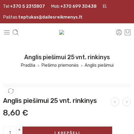
Tel:
+370 5 2313807
Mob:
+370 699 30438
El.
Paštas:
teptukas@dailesreikmenys.lt
Anglis piešimui 25 vnt. rinkinys
Pradžia
Piešimo priemonės
Anglis piešimui
Anglis piešimui 25 vnt. rinkinys
8,60
€
Į KREPŠELĮ