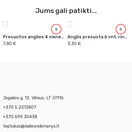
Jums gali patikti...
Presuotos anglies 4 vienetų rinkinys Koh-I-Noor
Anglis presuota 6 vnt. rinkinys Gioconda
7,80
€
3,30
€
Jogailos g. 13, Vilnius, LT-01116
+370 5 2313807
+370 699 30438
teptukas@dailesreikmenys.lt