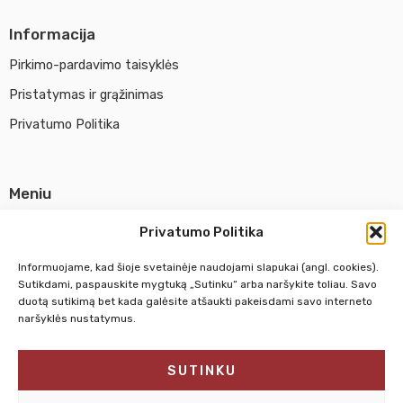
Informacija
Pirkimo-pardavimo taisyklės
Pristatymas ir grąžinimas
Privatumo Politika
Meniu
Parduotuvė
Privatumo Politika
Apie UAB Abina
Informuojame, kad šioje svetainėje naudojami slapukai (angl. cookies).
Susisiekti su mumis
Sutikdami, paspauskite mygtuką „Sutinku“ arba naršykite toliau. Savo
duotą sutikimą bet kada galėsite atšaukti pakeisdami savo interneto
naršyklės nustatymus.
Pirm. - Penkt.
10:00 - 18:00
SUTINKU
Šeštadienį
10:00 - 14:00
Sekmadienį
NEDIRBAME