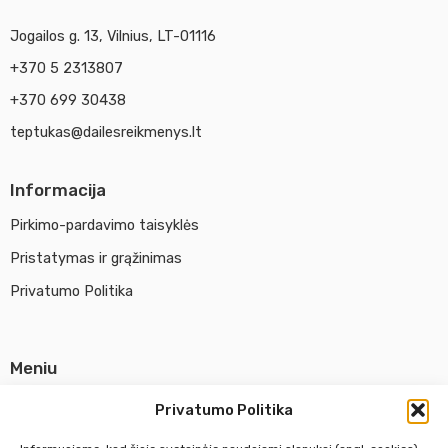
Jogailos g. 13, Vilnius, LT-01116
+370 5 2313807
+370 699 30438
teptukas@dailesreikmenys.lt
Informacija
Pirkimo-pardavimo taisyklės
Pristatymas ir grąžinimas
Privatumo Politika
Meniu
Parduotuvė
Privatumo Politika
Apie UAB Abina