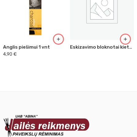
Anglis piešimui 1 vnt
Eskizavimo bloknotai kietu viršeliu
4,90
€