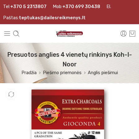
Tel:
+370 5 2313807
Mob:
+370 699 30438
El.
Paštas:
teptukas@dailesreikmenys.lt
Presuotos anglies 4 vienetų rinkinys Koh-I-
Noor
Pradžia
Piešimo priemonės
Anglis piešimui