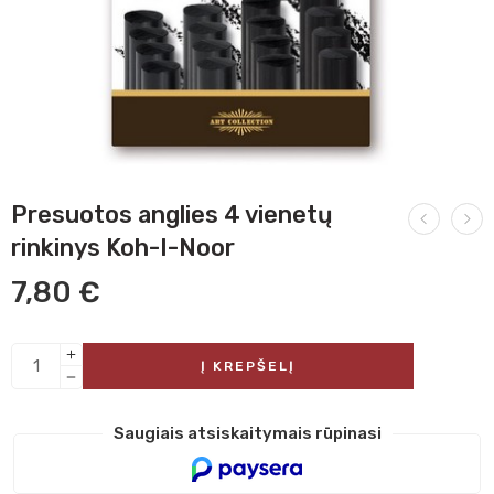
Presuotos anglies 4 vienetų
rinkinys Koh-I-Noor
7,80
€
Į KREPŠELĮ
Saugiais atsiskaitymais rūpinasi