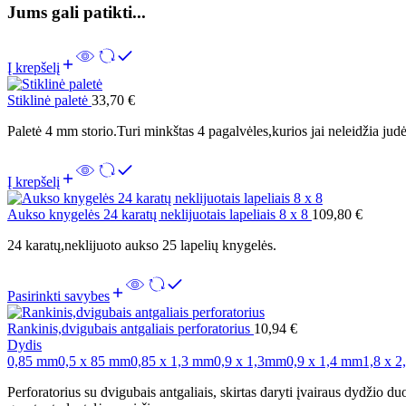
Jums gali patikti...
Į krepšelį
Stiklinė paletė
33,70
€
Paletė 4 mm storio.Turi minkštas 4 pagalvėles,kurios jai neleidžia judėt
Į krepšelį
Aukso knygelės 24 karatų neklijuotais lapeliais 8 x 8
109,80
€
24 karatų,neklijuoto aukso 25 lapelių knygelės.
Pasirinkti savybes
Rankinis,dvigubais antgaliais perforatorius
10,94
€
Dydis
0,85 mm
0,5 x 85 mm
0,85 x 1,3 mm
0,9 x 1,3mm
0,9 x 1,4 mm
1,8 x 
Perforatorius su dvigubais antgaliais, skirtas daryti įvairaus dydžio d