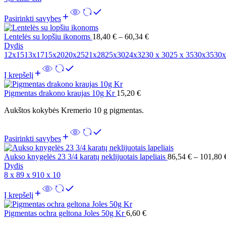
Pasirinkti savybes
Lentelės su lopšiu ikonoms
18,40
€
–
60,34
€
Dydis
12x15
13x17
15x20
20x25
21x28
25x30
24x32
30 x 30
25 x 35
30x35
30x
Į krepšelį
Pigmentas drakono kraujas 10g Kr
15,20
€
Aukštos kokybės Kremerio 10 g pigmentas.
Pasirinkti savybes
Aukso knygelės 23 3/4 karatų neklijuotais lapeliais
86,54
€
–
101,80
Dydis
8 x 8
9 x 9
10 x 10
Į krepšelį
Pigmentas ochra geltona Joles 50g Kr
6,60
€