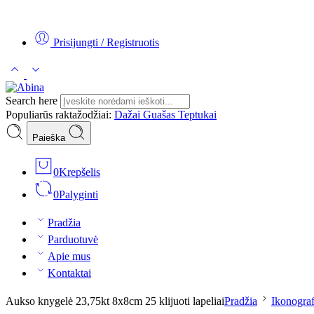
Tel:
+370 5 2313807
Mob:
+370 699 30438
El. Paštas:
teptukas@
Prisijungti / Registruotis
Search here
Populiarūs raktažodžiai:
Dažai
Guašas
Teptukai
Paieška
0
Krepšelis
0
Palyginti
Pradžia
Parduotuvė
Apie mus
Kontaktai
Aukso knygelė 23,75kt 8x8cm 25 klijuoti lapeliai
Pradžia
Ikonograf