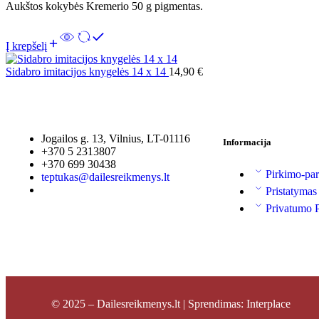
Aukštos kokybės Kremerio 50 g pigmentas.
Į krepšelį
Sidabro imitacijos knygelės 14 x 14
14,90
€
Jogailos g. 13, Vilnius, LT-01116
Informacija
+370 5 2313807
+370 699 30438
Pirkimo-par
teptukas@dailesreikmenys.lt
Pristatymas
Privatumo P
© 2025 – Dailesreikmenys.lt | Sprendimas: Interplace