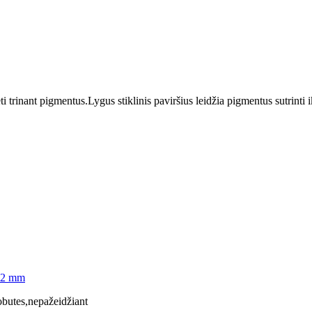
i trinant pigmentus.Lygus stiklinis paviršius leidžia pigmentus sutrinti 
2,2 mm
uobutes,nepažeidžiant