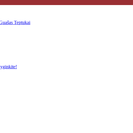
Guašas
Teptukai
yginkite!