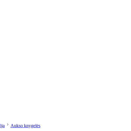
dailesreikmenys.lt
ija
Aukso knygelės