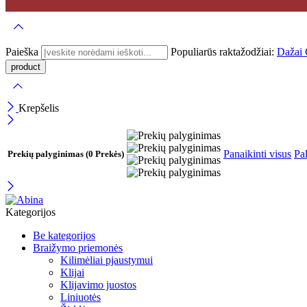
Paieška
Populiarūs raktažodžiai:
Dažai
Krepšelis
Panaikinti visus
Pal
Prekių palyginimas
(0 Prekės)
Kategorijos
Be kategorijos
Braižymo priemonės
Kilimėliai pjaustymui
Klijai
Klijavimo juostos
Liniuotės