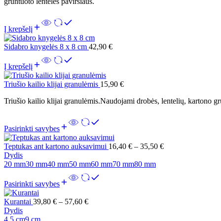
gruntuoto lentelės paviršiaus.
Į krepšelį
Sidabro knygelės 8 x 8 cm
42,90
€
Į krepšelį
Triušio kailio klijai granulėmis
15,90
€
Triušio kailio klijai granulėmis.Naudojami drobės, lentelių, kartono g
Pasirinkti savybes
Teptukas ant kartono auksavimui
16,40
€
–
35,50
€
Dydis
20 mm
30 mm
40 mm
50 mm
60 mm
70 mm
80 mm
Pasirinkti savybes
Kurantai
39,80
€
–
57,60
€
Dydis
4,5 cm
9 cm