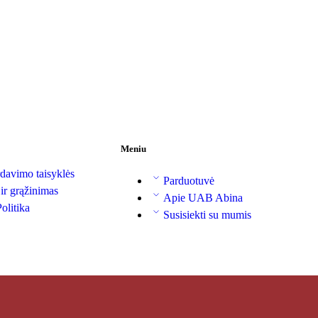
Meniu
davimo taisyklės
Parduotuvė
 ir grąžinimas
Apie UAB Abina
olitika
Susisiekti su mumis