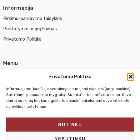
Informacija
Pirkimo-pardavimo taisyklės
Pristatymas ir grąžinimas
Privatumo Politika
Meniu
Parduotuvė
Privatumo Politika
Apie UAB Abina
Informuojame, kad šioje svetainėje naudojami slapukai (angl. cookies).
Susisiekti su mumis
Sutikdami, paspauskite mygtuką „Sutinku“ arba naršykite toliau. Savo
duotą sutikimą bet kada galėsite atšaukti pakeisdami savo interneto
naršyklės nustatymus.
Pirm. - Penkt.
10:00 - 18:00
SUTINKU
Šeštadienį
10:00 - 14:00
Sekmadienį
NEDIRBAME
NESUTINKU