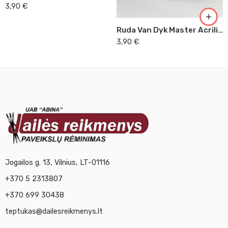
3,90
€
Ruda Van Dyk Master Acrilic, 60ml (48)
3,90
€
Jogailos g. 13, Vilnius, LT-01116
+370 5 2313807
+370 699 30438
teptukas@dailesreikmenys.lt