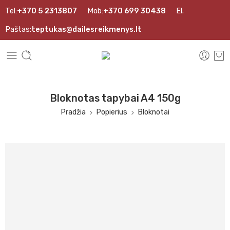
Tel:
+370 5 2313807
Mob:
+370 699 30438
El.
Paštas:
teptukas@dailesreikmenys.lt
Bloknotas tapybai A4 150g
Pradžia
Popierius
Bloknotai