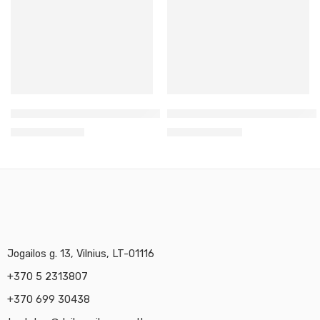
9X9
9 x 9
Bloknotas rudo popieriaus eskizams
Bloknotas eskizavimui juodu
3,24
€
–
11,30
€
3,30
€
–
18,90
€
A5
A3
A4
Jogailos g. 13, Vilnius, LT-01116
+370 5 2313807
+370 699 30438