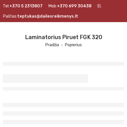
Tel:
+370 5 2313807
Mob:
+370 699 30438
El.
Paštas:
teptukas@dailesreikmenys.lt
Laminatorius Piruet FGK 320
Pradžia
Popierius