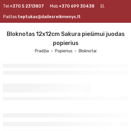
Tel:
+370 5 2313807
Mob:
+370 699 30438
El.
Paštas:
teptukas@dailesreikmenys.lt
Bloknotas 12x12cm Sakura piešimui juodas
popierius
Pradžia
Popierius
Bloknotai