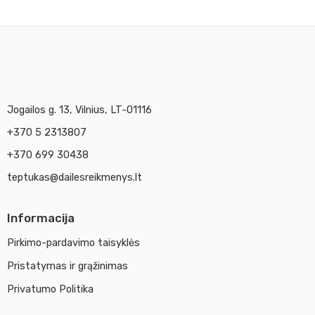
A4
A3
Jogailos g. 13, Vilnius, LT-01116
+370 5 2313807
+370 699 30438
teptukas@dailesreikmenys.lt
Informacija
Pirkimo-pardavimo taisyklės
Pristatymas ir grąžinimas
Privatumo Politika