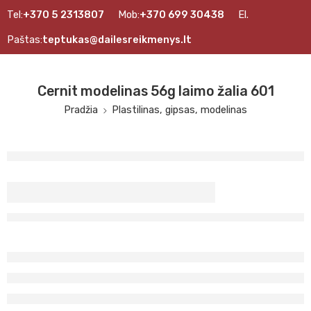
Tel:
+370 5 2313807
Mob:
+370 699 30438
El.
Paštas:
teptukas@dailesreikmenys.lt
Cernit modelinas 56g laimo žalia 601
Pradžia
Plastilinas, gipsas, modelinas