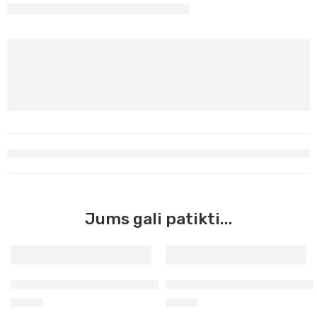
Jums gali patikti...
Plastelinas pilkas skulptūrinis
Modeliavimo 4 vnt. įrankių r
4,70
€
6,90
€