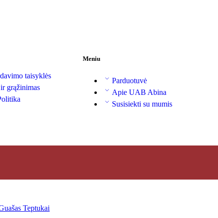
Meniu
davimo taisyklės
Parduotuvė
 ir grąžinimas
Apie UAB Abina
olitika
Susisiekti su mumis
Guašas
Teptukai