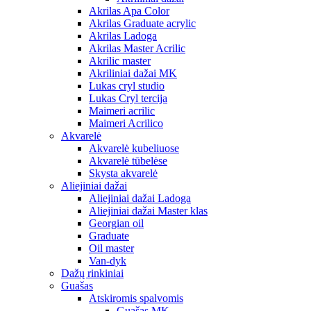
Akrilas Apa Color
Akrilas Graduate acrylic
Akrilas Ladoga
Akrilas Master Acrilic
Akrilic master
Akriliniai dažai MK
Lukas cryl studio
Lukas Cryl tercija
Maimeri acrilic
Maimeri Acrilico
Akvarelė
Akvarelė kubeliuose
Akvarelė tūbelėse
Skysta akvarelė
Aliejiniai dažai
Aliejiniai dažai Ladoga
Aliejiniai dažai Master klas
Georgian oil
Graduate
Oil master
Van-dyk
Dažų rinkiniai
Guašas
Atskiromis spalvomis
Guašas MK