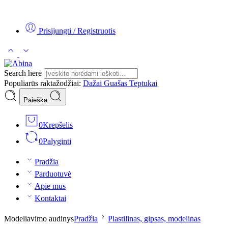
Tel:
+370 5 2313807
Mob:
+370 699 30438
El. Paštas:
teptukas@
Prisijungti / Registruotis
Search here
Populiarūs raktažodžiai:
Dažai
Guašas
Teptukai
Paieška
0
Krepšelis
0
Palyginti
Pradžia
Parduotuvė
Apie mus
Kontaktai
Modeliavimo audinys
Pradžia
Plastilinas, gipsas, modelinas