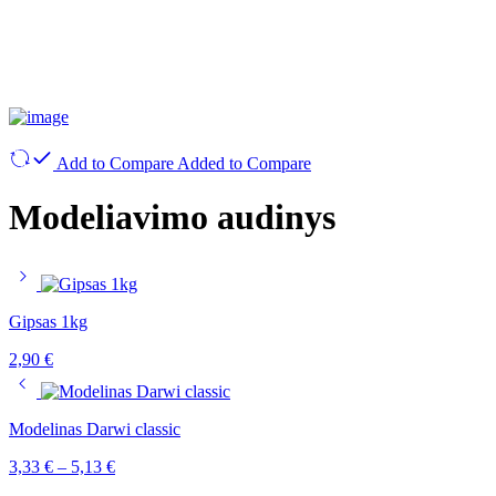
Add to Compare
Added to Compare
Modeliavimo audinys
Gipsas 1kg
2,90
€
Modelinas Darwi classic
3,33
€
–
5,13
€