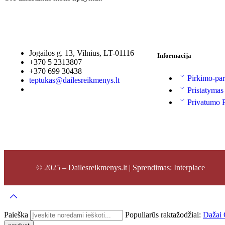
Jogailos g. 13, Vilnius, LT-01116
Informacija
+370 5 2313807
+370 699 30438
Pirkimo-par
teptukas@dailesreikmenys.lt
Pristatymas
Privatumo P
© 2025 – Dailesreikmenys.lt | Sprendimas: Interplace
Paieška
Populiarūs raktažodžiai:
Dažai