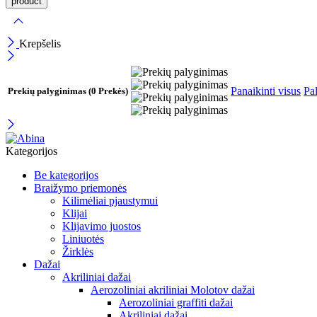
Krepšelis
Panaikinti visus
Pal
Prekių palyginimas
(0 Prekės)
Kategorijos
Be kategorijos
Braižymo priemonės
Kilimėliai pjaustymui
Klijai
Klijavimo juostos
Liniuotės
Žirklės
Dažai
Akriliniai dažai
Aerozoliniai akriliniai Molotov dažai
Aerozoliniai graffiti dažai
Akriliniai dažai