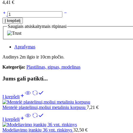
4,41
€
Į krepšelį
Saugiais atsiskaitymais rūpinasi
Aprašymas
Audinys 2m ilgio ir 10cm pločio.
Kategorija:
Plastilinas, gipsas, modelinas
Jums gali patikti...
Į krepšelį
Mentelė plastelinui,moliui metaliniu korpusu
7,21
€
Į krepšelį
Modeliavimo įrankių 36 vnt. rinkinys
32,50
€