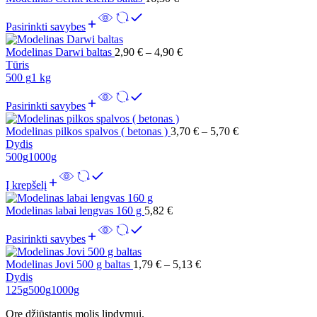
Pasirinkti savybes
Modelinas Darwi baltas
2,90
€
–
4,90
€
Tūris
500 g
1 kg
Pasirinkti savybes
Modelinas pilkos spalvos ( betonas )
3,70
€
–
5,70
€
Dydis
500g
1000g
Į krepšelį
Modelinas labai lengvas 160 g
5,82
€
Pasirinkti savybes
Modelinas Jovi 500 g baltas
1,79
€
–
5,13
€
Dydis
125g
500g
1000g
Ore džiūstantis molis lipdymui.