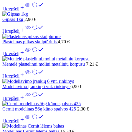
Į krepšelį
Gipsas 1kg
2,90
€
Į krepšelį
Plastelinas pilkas skulptūrinis
4,70
€
Į krepšelį
Mentelė plastelinui,moliui metaliniu korpusu
7,21
€
Į krepšelį
Modeliavimo įrankių 6 vnt. rinkinys
6,90
€
Į krepšelį
Cernit modelinas 56g kūno spalvos 425
2,30
€
Į krepšelį
Modelinas Cernit lėlėms baltas
16,30
€