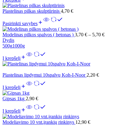
Plastelinas pilkas skulptūrinis
4,70
€
Pasirinkti savybes
Modelinas pilkos spalvos ( betonas )
3,70
€
–
5,70
€
Dydis
500g
1000g
Į krepšelį
Plastelinas lipdymui 10spalvų Koh-I-Noor
2,20
€
Į krepšelį
Gipsas 1kg
2,90
€
Į krepšelį
Modeliavimo 10 vnt.įrankių rinkinys
12,90
€