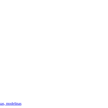
dailesreikmenys.lt
psas, modelinas