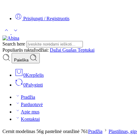
Tel:
+370 5 2313807
Mob:
+370 699 30438
El. Paštas:
teptukas@
Prisijungti / Registruotis
Search here
Populiarūs raktažodžiai:
Dažai
Guašas
Teptukai
Paieška
0
Krepšelis
0
Palyginti
Pradžia
Parduotuvė
Apie mus
Kontaktai
Cernit modelinas 56g pastelinė oranžinė 761
Pradžia
Plastilinas, gi