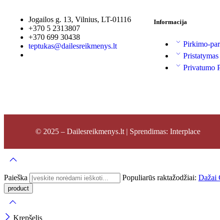
Jogailos g. 13, Vilnius, LT-01116
Informacija
+370 5 2313807
+370 699 30438
Pirkimo-par
teptukas@dailesreikmenys.lt
Pristatymas
Privatumo P
© 2025 – Dailesreikmenys.lt | Sprendimas: Interplace
Paieška
Populiarūs raktažodžiai:
Dažai
Krepšelis