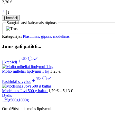
2,30
€
Į krepšelį
Saugiais atsiskaitymais rūpinasi
Kategorija:
Plastilinas, gipsas, modelinas
Jums gali patikti...
Į krepšelį
Molio milteliai lipdymui 1 kg
3,23
€
Pasirinkti savybes
Modelinas Jovi 500 g baltas
1,79
€
–
5,13
€
Dydis
125g
500g
1000g
Ore džiūstantis molis lipdymui.