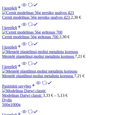
Į krepšelį
Cernit modelinas 56g persikų spalvos 423
2,30
€
Į krepšelį
Cernit modelinas 56g geltonas 700
2,30
€
Į krepšelį
Mentelė plastelinui,moliui metaliniu korpusu
7,21
€
Į krepšelį
Mentelė plastilinui,moliui metaliniu korpusu
7,21
€
Pasirinkti savybes
Modelinas Darwi classic
3,33
€
–
5,13
€
Dydis
500g
1000g
Į krepšelį