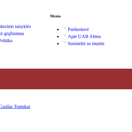
Meniu
davimo taisyklės
Parduotuvė
 ir grąžinimas
Apie UAB Abina
olitika
Susisiekti su mumis
Guašas
Teptukai