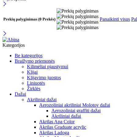
Panaikinti visus
Pal
Prekių palyginimas
(0 Prekės)
Kategorijos
Be kategorijos
Braižymo priemonės
Kilimėliai pjaustymui
Klijai
Klijavimo juostos
Liniuotės
Žirklės
Dažai
Akriliniai dažai
Aerozoliniai akriliniai Molotov dažai
Aerozoliniai graffiti dažai
Akriliniai dažai
Akrilas Apa Color
Akrilas Graduate acrylic
Akrilas Ladoga