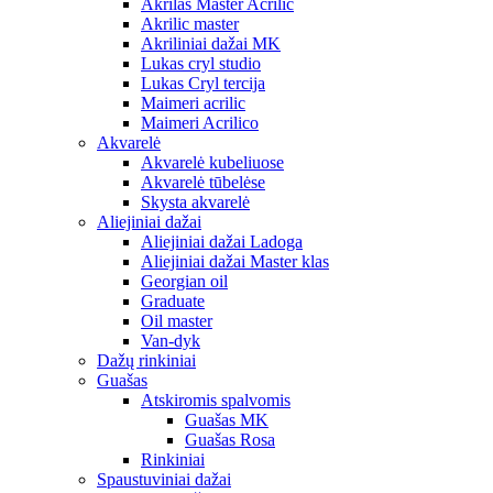
Akrilas Master Acrilic
Akrilic master
Akriliniai dažai MK
Lukas cryl studio
Lukas Cryl tercija
Maimeri acrilic
Maimeri Acrilico
Akvarelė
Akvarelė kubeliuose
Akvarelė tūbelėse
Skysta akvarelė
Aliejiniai dažai
Aliejiniai dažai Ladoga
Aliejiniai dažai Master klas
Georgian oil
Graduate
Oil master
Van-dyk
Dažų rinkiniai
Guašas
Atskiromis spalvomis
Guašas MK
Guašas Rosa
Rinkiniai
Spaustuviniai dažai