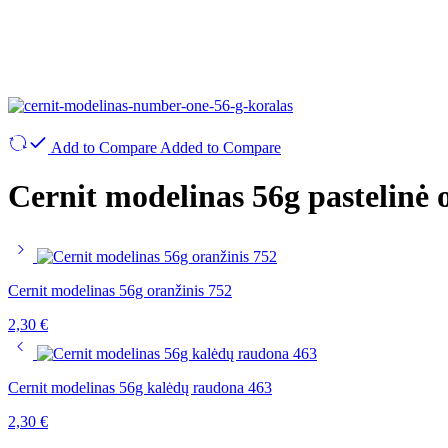
Add to Compare
Added to Compare
Cernit modelinas 56g pastelinė 
Cernit modelinas 56g oranžinis 752
2,30
€
Cernit modelinas 56g kalėdų raudona 463
2,30
€