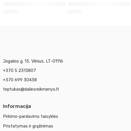
Cernit modelinas 56g šampano spalvos 045
Modeliavimo 4 vnt. įrankių r
2,30
€
6,90
€
Jogailos g. 13, Vilnius, LT-01116
+370 5 2313807
+370 699 30438
teptukas@dailesreikmenys.lt
Informacija
Pirkimo-pardavimo taisyklės
Pristatymas ir grąžinimas