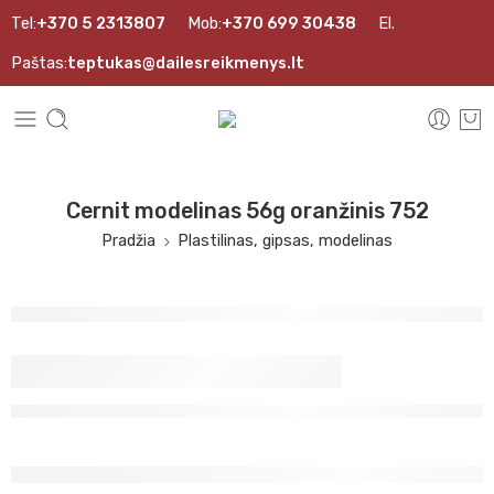
Tel:
+370 5 2313807
Mob:
+370 699 30438
El.
Paštas:
teptukas@dailesreikmenys.lt
Cernit modelinas 56g oranžinis 752
Pradžia
Plastilinas, gipsas, modelinas