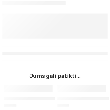
Jums gali patikti...
Modelinas Cernit lėlėms baltas
Cernit modelinas 56g šamp
16,30
€
2,30
€