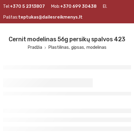
Tel:
+370 5 2313807
Mob:
+370 699 30438
El.
Paštas:
teptukas@dailesreikmenys.lt
Cernit modelinas 56g persikų spalvos 423
Pradžia
Plastilinas, gipsas, modelinas