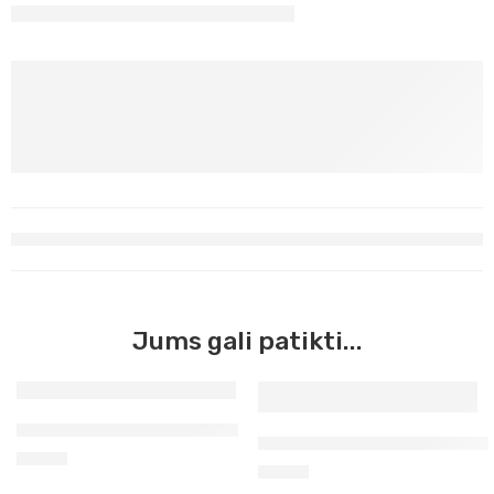
Jums gali patikti...
Molio milteliai lipdymui 1 kg
Cernit modelinas 56g persi
3,23
€
2,30
€