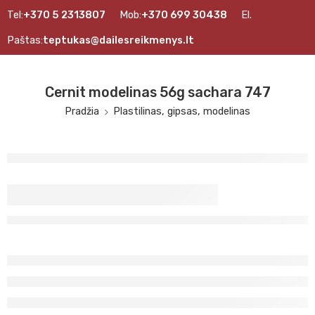
Tel:
+370 5 2313807
Mob:
+370 699 30438
El.
Paštas:
teptukas@dailesreikmenys.lt
Cernit modelinas 56g sachara 747
Pradžia
Plastilinas, gipsas, modelinas