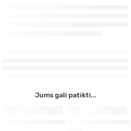
Jums gali patikti...
Mėlyna Prūsų Master Acrilic, 60ml (27)
Žalia Permanentinė tamsi Ma
3,90
€