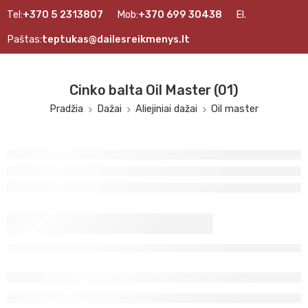
Tel:
+370 5 2313807
Mob:
+370 699 30438
El.
Paštas:
teptukas@dailesreikmenys.lt
Cinko balta Oil Master (01)
Pradžia
Dažai
Aliejiniai dažai
Oil master