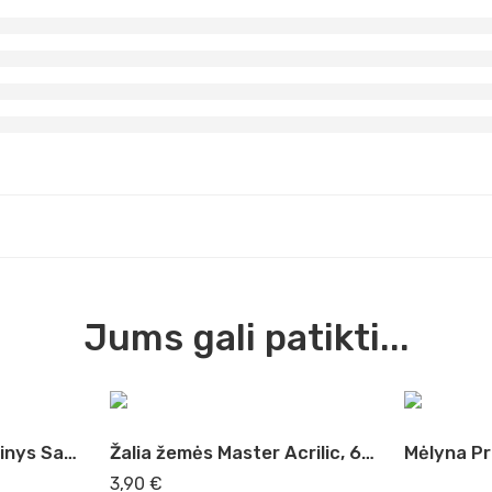
Jums gali patikti...
Akvarelės 24 sp. rinkinys Sankt-Peterburgas
Žalia žemės Master Acrilic, 60ml (37)
3,90
€