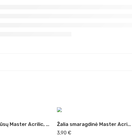
Mėlyna Prūsų Master Acrilic, 60ml (27)
Žalia smaragdinė Master Acrilic, 60ml (34)
3,90
€