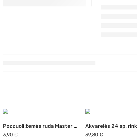
Pozzuoli žemės ruda Master Acrilic, 60ml (42)
3,90
€
39,80
€