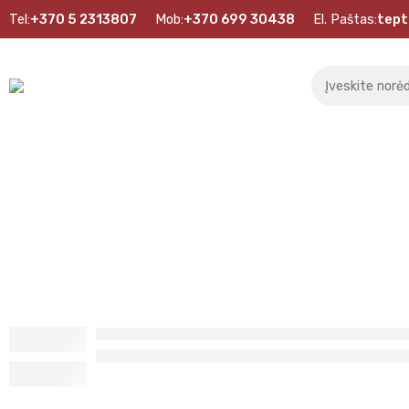
Tel:
+370 5 2313807
Mob:
+370 699 30438
El. Paštas:
tept