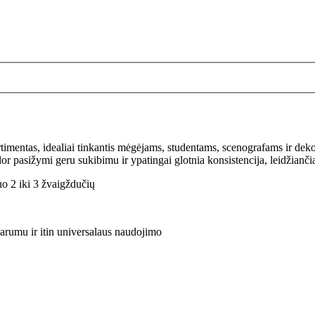
rtimentas, idealiai tinkantis mėgėjams, studentams, scenografams ir deko
or pasižymi geru sukibimu ir ypatingai glotnia konsistencija, leidžianči
o 2 iki 3 žvaigždučių
parumu ir itin universalaus naudojimo