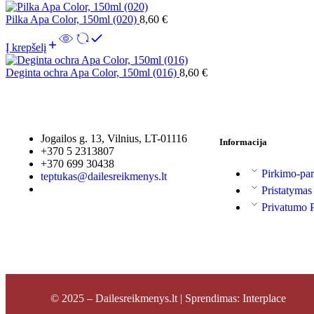
Pilka Apa Color, 150ml (020)
8,60
€
Į krepšelį
Deginta ochra Apa Color, 150ml (016)
8,60
€
Jogailos g. 13, Vilnius, LT-01116
Informacija
+370 5 2313807
+370 699 30438
Pirkimo-par
teptukas@dailesreikmenys.lt
Pristatymas
Privatumo P
© 2025 – Dailesreikmenys.lt | Sprendimas: Interplace