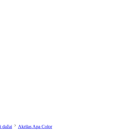
dailesreikmenys.lt
i dažai
Akrilas Apa Color