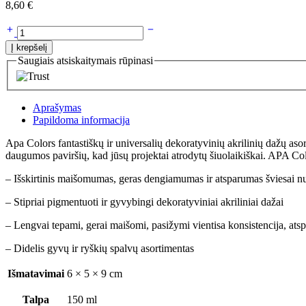
8,60
€
Į krepšelį
Saugiais atsiskaitymais rūpinasi
Aprašymas
Papildoma informacija
Apa Colors fantastiškų ir universalių dekoratyvinių akrilinių dažų aso
daugumos paviršių, kad jūsų projektai atrodytų šiuolaikiškai. APA Col
– Išskirtinis maišomumas, geras dengiamumas ir atsparumas šviesai nu
– Stipriai pigmentuoti ir gyvybingi dekoratyviniai akriliniai dažai
– Lengvai tepami, gerai maišomi, pasižymi vientisa konsistencija, ats
– Didelis gyvų ir ryškių spalvų asortimentas
Išmatavimai
6 × 5 × 9 cm
Talpa
150 ml