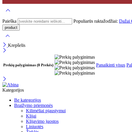
Paieška
Populiarūs raktažodžiai:
Dažai
Krepšelis
Panaikinti visus
Pal
Prekių palyginimas
(0 Prekės)
Kategorijos
Be kategorijos
Braižymo priemonės
Kilimėliai pjaustymui
Klijai
Klijavimo juostos
Liniuotės
Žirklės