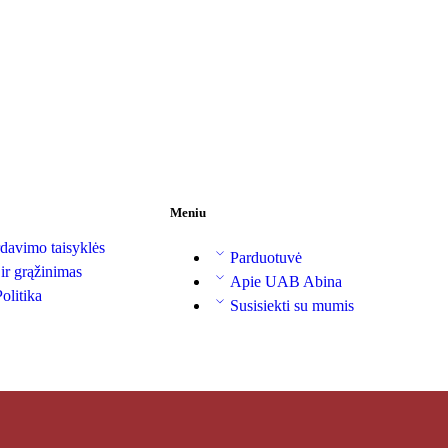
Meniu
davimo taisyklės
Parduotuvė
 ir grąžinimas
Apie UAB Abina
olitika
Susisiekti su mumis