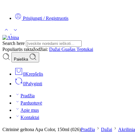
Tel:
+370 5 2313807
Mob:
+370 699 30438
El. Paštas:
teptukas@
Prisijungti / Registruotis
Search here
Populiarūs raktažodžiai:
Dažai
Guašas
Teptukai
Paieška
0
Krepšelis
0
Palyginti
Pradžia
Parduotuvė
Apie mus
Kontaktai
Citrininė geltona Apa Color, 150ml (026)
Pradžia
Dažai
Akrilinia