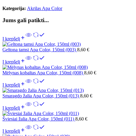
Kategorija:
Akrilas Apa Color
Jums gali patikti...
Į krepšelį
Geltona tamsi Apa Color, 150ml (003)
8,60
€
Į krepšelį
Mėlynas kobaltas Apa Color, 150ml (008)
8,60
€
Į krepšelį
Smaragdo žalia Apa Color, 150ml (013)
8,60
€
Į krepšelį
Šviesiai žalia Apa Color, 150ml (011)
8,60
€
Į krepšelį