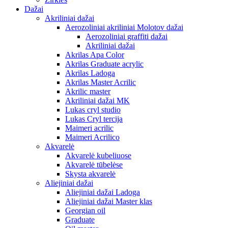
Dažai
Akriliniai dažai
Aerozoliniai akriliniai Molotov dažai
Aerozoliniai graffiti dažai
Akriliniai dažai
Akrilas Apa Color
Akrilas Graduate acrylic
Akrilas Ladoga
Akrilas Master Acrilic
Akrilic master
Akriliniai dažai MK
Lukas cryl studio
Lukas Cryl tercija
Maimeri acrilic
Maimeri Acrilico
Akvarelė
Akvarelė kubeliuose
Akvarelė tūbelėse
Skysta akvarelė
Aliejiniai dažai
Aliejiniai dažai Ladoga
Aliejiniai dažai Master klas
Georgian oil
Graduate