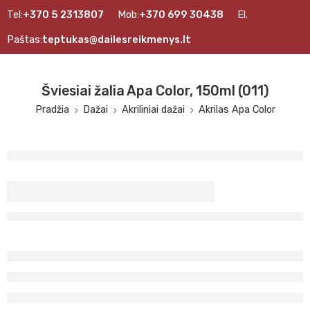
Tel:
+370 5 2313807
Mob:
+370 699 30438
El.
Paštas:
teptukas@dailesreikmenys.lt
Šviesiai žalia Apa Color, 150ml (011)
Pradžia
Dažai
Akriliniai dažai
Akrilas Apa Color