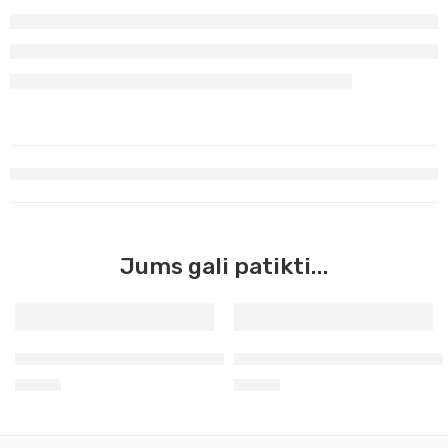
Jums gali patikti...
Geltona tamsi Apa Color, 150ml (003)
Violetinė Apa Color, 150ml (0
8,60
€
8,60
€